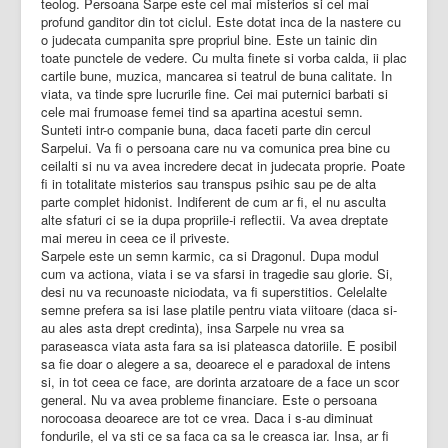
teolog. Persoana Sarpe este cel mai misterios si cel mai
profund ganditor din tot ciclul. Este dotat inca de la nastere cu
o judecata cumpanita spre propriul bine. Este un tainic din
toate punctele de vedere. Cu multa finete si vorba calda, ii plac
cartile bune, muzica, mancarea si teatrul de buna calitate. In
viata, va tinde spre lucrurile fine. Cei mai puternici barbati si
cele mai frumoase femei tind sa apartina acestui semn.
Sunteti intr-o companie buna, daca faceti parte din cercul
Sarpelui. Va fi o persoana care nu va comunica prea bine cu
ceilalti si nu va avea incredere decat in judecata proprie. Poate
fi in totalitate misterios sau transpus psihic sau pe de alta
parte complet hidonist. Indiferent de cum ar fi, el nu asculta
alte sfaturi ci se ia dupa propriile-i reflectii. Va avea dreptate
mai mereu in ceea ce il priveste.
Sarpele este un semn karmic, ca si Dragonul. Dupa modul
cum va actiona, viata i se va sfarsi in tragedie sau glorie. Si,
desi nu va recunoaste niciodata, va fi superstitios. Celelalte
semne prefera sa isi lase platile pentru viata viitoare (daca si-
au ales asta drept credinta), insa Sarpele nu vrea sa
paraseasca viata asta fara sa isi plateasca datoriile. E posibil
sa fie doar o alegere a sa, deoarece el e paradoxal de intens
si, in tot ceea ce face, are dorinta arzatoare de a face un scor
general. Nu va avea probleme financiare. Este o persoana
norocoasa deoarece are tot ce vrea. Daca i s-au diminuat
fondurile, el va sti ce sa faca ca sa le creasca iar. Insa, ar fi