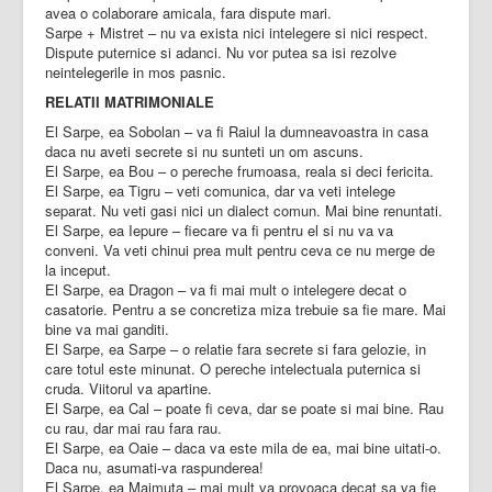
avea o colaborare amicala, fara dispute mari.
Sarpe + Mistret – nu va exista nici intelegere si nici respect.
Dispute puternice si adanci. Nu vor putea sa isi rezolve
neintelegerile in mos pasnic.
RELATII MATRIMONIALE
El Sarpe, ea Sobolan – va fi Raiul la dumneavoastra in casa
daca nu aveti secrete si nu sunteti un om ascuns.
El Sarpe, ea Bou – o pereche frumoasa, reala si deci fericita.
El Sarpe, ea Tigru – veti comunica, dar va veti intelege
separat. Nu veti gasi nici un dialect comun. Mai bine renuntati.
El Sarpe, ea Iepure – fiecare va fi pentru el si nu va va
conveni. Va veti chinui prea mult pentru ceva ce nu merge de
la inceput.
El Sarpe, ea Dragon – va fi mai mult o intelegere decat o
casatorie. Pentru a se concretiza miza trebuie sa fie mare. Mai
bine va mai ganditi.
El Sarpe, ea Sarpe – o relatie fara secrete si fara gelozie, in
care totul este minunat. O pereche intelectuala puternica si
cruda. Viitorul va apartine.
El Sarpe, ea Cal – poate fi ceva, dar se poate si mai bine. Rau
cu rau, dar mai rau fara rau.
El Sarpe, ea Oaie – daca va este mila de ea, mai bine uitati-o.
Daca nu, asumati-va raspunderea!
El Sarpe, ea Maimuta – mai mult va provoaca decat sa va fie