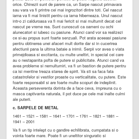
orice. Chinezii sunt de parere ca, un Sarpe nascut primavara
sau vara va fi printre cei mai ingrozitori dintre toti. Cel nascut
iarna va fi mai linistit pentru ca iarna hiberneaza. Unul nascut
intr-o zi calduroasa va fi mai fericit si mai multumit decat cel
nascut pe vreme rea. Sunt cunoscuti ca oameni cu ochi
alunecatori si iubesc cu pasiune. Atunci cand vor sa realizezi
ce si-au propus sunt foarte senzuali. Pot arata aceeasi pasiune
pentru obtinerea unei afaceri mult dorite dar si in cucerirea
afectiunii pana la ultima bataie a inimii. Serpii vor avea o viata
primejdioasa si excitanta, cu multe uneltiri, in special cei care
au o nestapanita pofta de putere si publicitate. Atunci cand va
avea probleme si nemultumiri, va fi un bastion de putere pentru
ca isi mentine treaza starea de spirit. Va sti sa faca fata
catastrofelor si vestilor proaste cu verticalitate, cu putere. Este
foarte responsabil si are foarte multe scopuri de indeplinit.
Aceasta perseverenta dorinta de a face ceva, impreuna cu o
masca captivanta naturala, il pot duce pe cele mai inalte culmi
ale puterii.
c. SARPELE DE METAL
1461 – 1521 – 1581 – 1641 – 1701 – 1761 – 1821 – 1881 –
1941 – 2001
Va fi un tip intelept cu o gandire echilibrata, cumpatata si o
vointa foarte mare. Poate fi un uneltitor singuratic si