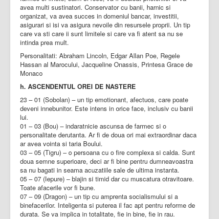
avea multi sustinatori. Conservator cu banii, harnic si
organizat, va avea succes in domeniul bancar, investitii,
asigurari si isi va asigura nevoile din resursele proprii. Un tip
care va sti care ii sunt limitele si care va fi atent sa nu se
intinda prea mult.
Personalitati: Abraham Lincoln, Edgar Allan Poe, Regele
Hassan al Marocului, Jacqueline Onassis, Printesa Grace de
Monaco
h. ASCENDENTUL OREI DE NASTERE
23 – 01 (Sobolan) – un tip emotionant, afectuos, care poate
deveni innebunitor. Este intens in orice face, inclusiv cu banii
lui.
01 – 03 (Bou) – indaratnicie ascunsa de farmec si o
personalitate derutanta. Ar fi de doua ori mai extraordinar daca
ar avea vointa si taria Boului.
03 – 05 (Tigru) – o persoana cu o fire complexa si calda. Sunt
doua semne superioare, deci ar fi bine pentru dumneavoastra
sa nu bagati in seama acuzatiile sale de ultima instanta.
05 – 07 (Iepure) – blajin si timid dar cu muscatura otravitoare.
Toate afacerile vor fi bune.
07 – 09 (Dragon) – un tip cu amprenta socialismului si a
binefacerilor. Inteligenta si puterea il fac apt pentru reforme de
durata. Se va implica in totalitate, fie in bine, fie in rau.