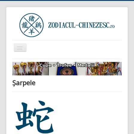
Comută
navigarea
Prima pagină
Zodiacul Chinezesc
Șarpele
Zodiacul European
Horoscop zilnic
Zodiacul Arboricol
Semnificația viselor
Sunteți aici:
Acasă