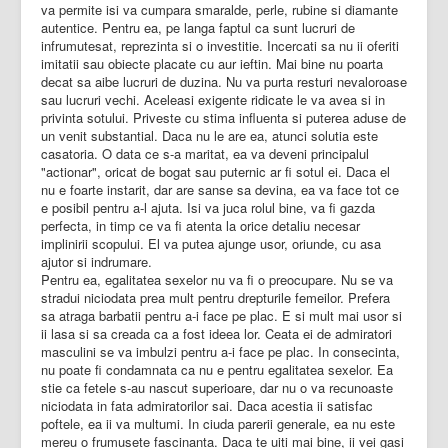
va permite isi va cumpara smaralde, perle, rubine si diamante
autentice. Pentru ea, pe langa faptul ca sunt lucruri de
infrumutesat, reprezinta si o investitie. Incercati sa nu ii oferiti
imitatii sau obiecte placate cu aur ieftin. Mai bine nu poarta
decat sa aibe lucruri de duzina. Nu va purta resturi nevaloroase
sau lucruri vechi. Aceleasi exigente ridicate le va avea si in
privinta sotului. Priveste cu stima influenta si puterea aduse de
un venit substantial. Daca nu le are ea, atunci solutia este
casatoria. O data ce s-a maritat, ea va deveni principalul
"actionar", oricat de bogat sau puternic ar fi sotul ei. Daca el
nu e foarte instarit, dar are sanse sa devina, ea va face tot ce
e posibil pentru a-l ajuta. Isi va juca rolul bine, va fi gazda
perfecta, in timp ce va fi atenta la orice detaliu necesar
implinirii scopului. El va putea ajunge usor, oriunde, cu asa
ajutor si indrumare.
Pentru ea, egalitatea sexelor nu va fi o preocupare. Nu se va
stradui niciodata prea mult pentru drepturile femeilor. Prefera
sa atraga barbatii pentru a-i face pe plac. E si mult mai usor si
ii lasa si sa creada ca a fost ideea lor. Ceata ei de admiratori
masculini se va imbulzi pentru a-i face pe plac. In consecinta,
nu poate fi condamnata ca nu e pentru egalitatea sexelor. Ea
stie ca fetele s-au nascut superioare, dar nu o va recunoaste
niciodata in fata admiratorilor sai. Daca acestia ii satisfac
poftele, ea ii va multumi. In ciuda parerii generale, ea nu este
mereu o frumusete fascinanta. Daca te uiti mai bine, ii vei gasi