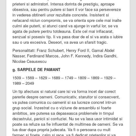
prieteni si admiratori. Intensa dorinta de prestigiu, aproape
obsesiva, sau pentru putere si bani il vor face sa persevereze
in vederea obtinerii unor rezultate concrete. Insistent si
nefacand niciun compromis, se va orienta spre cele mai inalte
culmi ale puterii, si atunci cand va ajunge in varful lor, se va
agata de putere pentru totdeauna. Este cel mai inflacarat,
senzual si posesiv tip. Ii va pasa doar de el si va arata o iubire
sau o ura excesiva. Deseori, va avea un sfarsit tragic.
Personalitati: Franz Schubert, Henry Ford II, Gamal Abdel
Nasser, Ferdinand Marcos, John F. Kennedy, Indira Gandhi,
Nicolae Ceausescu
g. SARPELE DE PAMANT
1509 – 1569 – 1629 – 1689 – 1749 – 1809 – 1869 – 1929 –
1989 – 2049
Un tip afectuos si natural care isi va forma incet dar corect
parerile despre oameni. Comunicativ, staruitor si consecvent,
va putea comunica cu oamenii si sa lucreze concret intr-un
grup social. Inzestrat cu o viziune de ansamblu si foarte
ambitios, are puterea sa depaseasca problemele in timpul
dezastrului, panicii si confuziei. Nu se va lasa usor intimidat si
poate sa refuze sa fie influentat de multimea de oameni. Se va
lua doar dupa propria judecata. Va fi o persoana cu mult
farmec si finete, calm si rece, va fi dedicat prietenilor si va