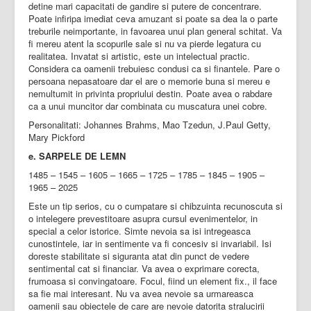
detine mari capacitati de gandire si putere de concentrare.
Poate infiripa imediat ceva amuzant si poate sa dea la o parte
treburile neimportante, in favoarea unui plan general schitat. Va
fi mereu atent la scopurile sale si nu va pierde legatura cu
realitatea. Invatat si artistic, este un intelectual practic.
Considera ca oamenii trebuiesc condusi ca si finantele. Pare o
persoana nepasatoare dar el are o memorie buna si mereu e
nemultumit in privinta propriului destin. Poate avea o rabdare
ca a unui muncitor dar combinata cu muscatura unei cobre.
Personalitati: Johannes Brahms, Mao Tzedun, J.Paul Getty,
Mary Pickford
e. SARPELE DE LEMN
1485 – 1545 – 1605 – 1665 – 1725 – 1785 – 1845 – 1905 –
1965 – 2025
Este un tip serios, cu o cumpatare si chibzuinta recunoscuta si
o intelegere prevestitoare asupra cursul evenimentelor, in
special a celor istorice. Simte nevoia sa isi intregeasca
cunostintele, iar in sentimente va fi concesiv si invariabil. Isi
doreste stabilitate si siguranta atat din punct de vedere
sentimental cat si financiar. Va avea o exprimare corecta,
frumoasa si convingatoare. Focul, fiind un element fix., il face
sa fie mai interesant. Nu va avea nevoie sa urmareasca
oamenii sau obiectele de care are nevoie datorita stralucirii