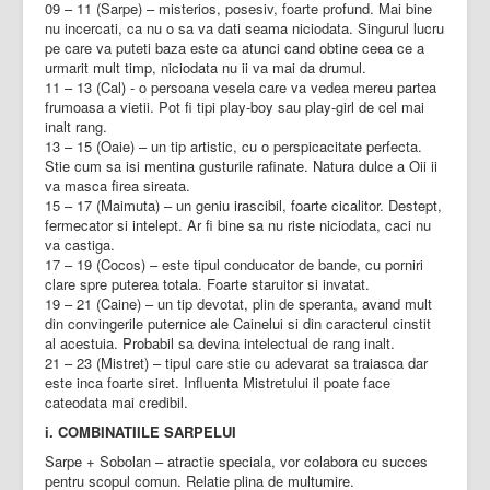
09 – 11 (Sarpe) – misterios, posesiv, foarte profund. Mai bine
nu incercati, ca nu o sa va dati seama niciodata. Singurul lucru
pe care va puteti baza este ca atunci cand obtine ceea ce a
urmarit mult timp, niciodata nu ii va mai da drumul.
11 – 13 (Cal) - o persoana vesela care va vedea mereu partea
frumoasa a vietii. Pot fi tipi play-boy sau play-girl de cel mai
inalt rang.
13 – 15 (Oaie) – un tip artistic, cu o perspicacitate perfecta.
Stie cum sa isi mentina gusturile rafinate. Natura dulce a Oii ii
va masca firea sireata.
15 – 17 (Maimuta) – un geniu irascibil, foarte cicalitor. Destept,
fermecator si intelept. Ar fi bine sa nu riste niciodata, caci nu
va castiga.
17 – 19 (Cocos) – este tipul conducator de bande, cu porniri
clare spre puterea totala. Foarte staruitor si invatat.
19 – 21 (Caine) – un tip devotat, plin de speranta, avand mult
din convingerile puternice ale Cainelui si din caracterul cinstit
al acestuia. Probabil sa devina intelectual de rang inalt.
21 – 23 (Mistret) – tipul care stie cu adevarat sa traiasca dar
este inca foarte siret. Influenta Mistretului il poate face
cateodata mai credibil.
i. COMBINATIILE SARPELUI
Sarpe + Sobolan – atractie speciala, vor colabora cu succes
pentru scopul comun. Relatie plina de multumire.