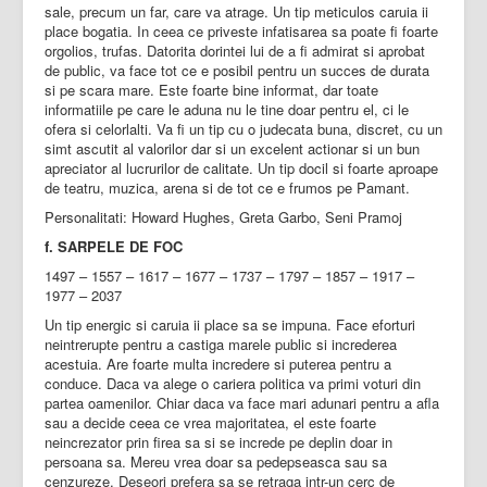
sale, precum un far, care va atrage. Un tip meticulos caruia ii
place bogatia. In ceea ce priveste infatisarea sa poate fi foarte
orgolios, trufas. Datorita dorintei lui de a fi admirat si aprobat
de public, va face tot ce e posibil pentru un succes de durata
si pe scara mare. Este foarte bine informat, dar toate
informatiile pe care le aduna nu le tine doar pentru el, ci le
ofera si celorlalti. Va fi un tip cu o judecata buna, discret, cu un
simt ascutit al valorilor dar si un excelent actionar si un bun
apreciator al lucrurilor de calitate. Un tip docil si foarte aproape
de teatru, muzica, arena si de tot ce e frumos pe Pamant.
Personalitati: Howard Hughes, Greta Garbo, Seni Pramoj
f. SARPELE DE FOC
1497 – 1557 – 1617 – 1677 – 1737 – 1797 – 1857 – 1917 –
1977 – 2037
Un tip energic si caruia ii place sa se impuna. Face eforturi
neintrerupte pentru a castiga marele public si increderea
acestuia. Are foarte multa incredere si puterea pentru a
conduce. Daca va alege o cariera politica va primi voturi din
partea oamenilor. Chiar daca va face mari adunari pentru a afla
sau a decide ceea ce vrea majoritatea, el este foarte
neincrezator prin firea sa si se increde pe deplin doar in
persoana sa. Mereu vrea doar sa pedepseasca sau sa
cenzureze. Deseori prefera sa se retraga intr-un cerc de