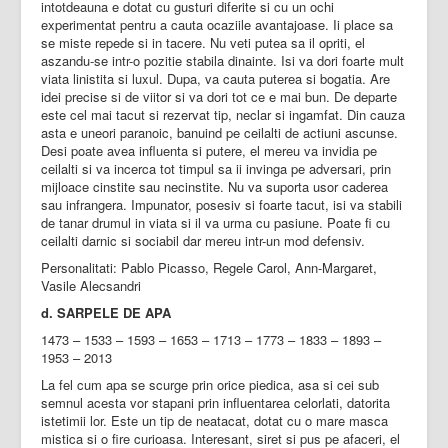
intotdeauna e dotat cu gusturi diferite si cu un ochi
experimentat pentru a cauta ocaziile avantajoase. Ii place sa
se miste repede si in tacere. Nu veti putea sa il opriti, el
aszandu-se intr-o pozitie stabila dinainte. Isi va dori foarte mult
viata linistita si luxul. Dupa, va cauta puterea si bogatia. Are
idei precise si de viitor si va dori tot ce e mai bun. De departe
este cel mai tacut si rezervat tip, neclar si ingamfat. Din cauza
asta e uneori paranoic, banuind pe ceilalti de actiuni ascunse.
Desi poate avea influenta si putere, el mereu va invidia pe
ceilalti si va incerca tot timpul sa ii invinga pe adversari, prin
mijloace cinstite sau necinstite. Nu va suporta usor caderea
sau infrangera. Impunator, posesiv si foarte tacut, isi va stabili
de tanar drumul in viata si il va urma cu pasiune. Poate fi cu
ceilalti darnic si sociabil dar mereu intr-un mod defensiv.
Personalitati: Pablo Picasso, Regele Carol, Ann-Margaret,
Vasile Alecsandri
d. SARPELE DE APA
1473 – 1533 – 1593 – 1653 – 1713 – 1773 – 1833 – 1893 –
1953 – 2013
La fel cum apa se scurge prin orice piedica, asa si cei sub
semnul acesta vor stapani prin influentarea celorlati, datorita
istetimii lor. Este un tip de neatacat, dotat cu o mare masca
mistica si o fire curioasa. Interesant, siret si pus pe afaceri, el