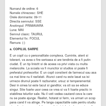
Numarul de ordine: 6
Numele chinezesc: SHE
Orele dominante: 09-11
Directia semnului: SSE
Anotimpul: PRIMAVARA
Luna: MAI
Semnul clasic: TAURUL
Elementul fix: FOCUL
Ramura: (-)
a. COPILUL SARPE
E un copil cu o personalitate complexa. Cuminte, atent si
tolerant, va avea o fire serioasa si are tendinta de a fi putin
ciudat. E un tip linistit si de aceea va privi viata cu multa
melancolie. La scoala va fi muncitor si studios si poate fi
preferatul profesorilor. E un copil constient de farmecul sau asa
ca mai bine nu il rasfatati. Atunci cand nu este lasat sa isi
urmeze drumul poate fi razbunator, ursuz si temperamental.
Desi in sinea lui este tacut si ganditor, va sti sa se educe
singur. Stie foarte usor ceea ce vrea si va fi foarte practic in
stabilirea telurilor sale. Nu il veti vedea cautand ceva la care
nu se poate ajunge. Realist, hotarat si ferm, va urmari un scop
pana cand il va atinge. Pe langa capacitatile sale pentru studiu