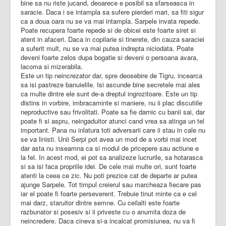
bine sa nu riste jucand, deoarece e posibil sa sfarseasca in
saracie. Daca i se intampla sa sufere pierderi mari, sa fiti sigur
ca a doua oara nu se va mai intampla. Sarpele invata repede.
Poate recupera foarte repede si de obicei este foarte siret si
atent in afaceri. Daca in copilarie si tinerete, din cauza saraciei
a suferit mult, nu se va mai putea indrepta niciodata. Poate
deveni foarte zelos dupa bogatie si deveni o persoana avara,
lacoma si mizerabila.
Este un tip neincrezator dar, spre deosebire de Tigru, incearca
sa isi pastreze banuielile. Isi ascunde bine secretele mai ales
ca multe dintre ele sunt de-a dreptul ingrozitoare. Este un tip
distins in vorbire, imbracaminte si maniere, nu ii plac discutiile
neproductive sau frivolitati. Poate sa fie darnic cu banii sai, dar
poate fi si aspru, neingaduitor atunci cand vrea sa atinga un tel
important. Pana nu inlatura toti adversarii care ii stau in cale nu
se va linisti. Unii Serpi pot avea un mod de a vorbi mai incet
dar asta nu inseamna ca si modul de pricepere sau actiune e
la fel. In acest mod, ei pot sa analizeze lucrurile, sa hotarasca
si sa isi faca propriile idei. De cele mai multe ori, sunt foarte
atenti la ceea ce zic. Nu poti prezice cat de departe ar putea
ajunge Sarpele. Tot timpul creierul sau marcheaza fiecare pas
iar el poate fi foarte perseverent. Trebuie tinut minte ca e cel
mai darz, staruitor dintre semne. Cu ceilalti este foarte
razbunator si posesiv si ii priveste cu o anumita doza de
neincredere. Daca cineva si-a incalcat promisiunea, nu va fi