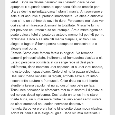
iertat. Tinde sa devina paranoic sau nevrotic daca pe cei
apropriati ii cuprinde teama si apar banuielile de ambele parti.
Ura sa devine nelimitata daca ii starniti mania. Antagonismele
sale sunt ascunse si profund inradacinate. Va afisa o antipatie
rece si nu un schimb de cuvinte dure. Persoanele mai dure vor
dori sa isi nimiceasca dusmanii in totalitate. Miscarile lui nu
pot prevede ce urmeaza sa se intample. Are o minte agera ce
poate calcula totul si poate sa astepte momentul potrivit pentru
razbunare. Daca o sa intalniti mania Sarpelui, ar trebui sa
alegeti o fuga in Siberia pentru a scapa de consecinte; e o
alegere mai buna.
Femeia Sarpe este femeia fatala in original. Va fermeca
oamenii prin seninatate, indiferenta si frumusetea clasica a ei.
Este o persoana optimista si cu sange rece si desi pare
indiferenta, dand impresia unei nepasarii si a unei vieti usoare,
nu este deloc nepasatoare. Creierul ei nu ia pauza niciodata.
Desi sunt foarte sensibili si reglati, ambele sexe sunt intr-o
necontenita cautare a frumusetii. Chiar daca nu sunt foarte
atentie la igiena capului, ei nu au cosuri sau pete pe fata.
Tensiunea nervoasa le afecteaza mai mult sistemul digestiv si
cel nervos decat epiderma. Desi arata un tonus intr-o stare
foarte buna, un numar mare dintre cei sub acest semn sufera
de ulcer stomacal sau caderi nervoase depresive.
Femeia Sarpe va prefera haine bine croite dupa moda clasica.
Adora bijuteriile si le alege cu grija. Daca situatia materiala ii