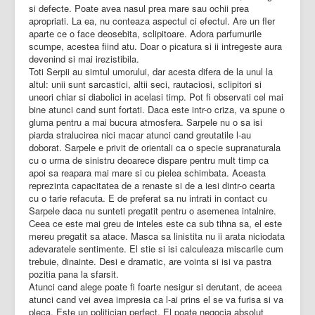
si defecte. Poate avea nasul prea mare sau ochii prea
apropriati. La ea, nu conteaza aspectul ci efectul. Are un fler
aparte ce o face deosebita, sclipitoare. Adora parfumurile
scumpe, acestea fiind atu. Doar o picatura si ii intregeste aura
devenind si mai irezistibila.
Toti Serpii au simtul umorului, dar acesta difera de la unul la
altul: unii sunt sarcastici, altii seci, rautaciosi, sclipitori si
uneori chiar si diabolici in acelasi timp. Pot fi observati cel mai
bine atunci cand sunt fortati. Daca este intr-o criza, va spune o
gluma pentru a mai bucura atmosfera. Sarpele nu o sa isi
piarda stralucirea nici macar atunci cand greutatile l-au
doborat. Sarpele e privit de orientali ca o specie supranaturala
cu o urma de sinistru deoarece dispare pentru mult timp ca
apoi sa reapara mai mare si cu pielea schimbata. Aceasta
reprezinta capacitatea de a renaste si de a iesi dintr-o cearta
cu o tarie refacuta. E de preferat sa nu intrati in contact cu
Sarpele daca nu sunteti pregatit pentru o asemenea intalnire.
Ceea ce este mai greu de inteles este ca sub tihna sa, el este
mereu pregatit sa atace. Masca sa linistita nu ii arata niciodata
adevaratele sentimente. El stie si isi calculeaza miscarile cum
trebuie, dinainte. Desi e dramatic, are vointa si isi va pastra
pozitia pana la sfarsit.
Atunci cand alege poate fi foarte nesigur si derutant, de aceea
atunci cand vei avea impresia ca l-ai prins el se va furisa si va
pleca. Este un politician perfect. El poate negocia absolut