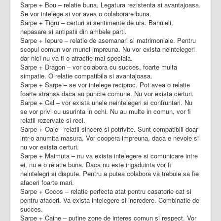
Sarpe + Bou – relatie buna. Legatura rezistenta si avantajoasa.
Se vor intelege si vor avea o colaborare buna.
Sarpe + Tigru – certuri si sentimente de ura. Banuieli,
nepasare si antipatii din ambele parti.
Sarpe + Iepure – relatie de asemanari si matrimoniale. Pentru
scopul comun vor munci impreuna. Nu vor exista neintelegeri
dar nici nu va fi o atractie mai speciala.
Sarpe + Dragon – vor colabora cu succes, foarte multa
simpatie. O relatie compatibila si avantajoasa.
Sarpe + Sarpe – se vor intelege reciproc. Pot avea o relatie
foarte stransa daca au puncte comune. Nu vor exista certuri.
Sarpe + Cal – vor exista unele neintelegeri si confruntari. Nu
se vor privi cu usurinta in ochi. Nu au multe in comun, vor fi
relatii rezervate si reci.
Sarpe + Oaie - relatii sincere si potrivite. Sunt compatibili doar
intr-o anumita masura. Vor coopera impreuna, daca e nevoie si
nu vor exista certuri.
Sarpe + Maimuta – nu va exista intelegere si comunicare intre
ei, nu e o relatie buna. Daca nu este ingaduinta vor fi
neintelegri si dispute. Pentru a putea colabora va trebuie sa fie
afaceri foarte mari.
Sarpe + Cocos – relatie perfecta atat pentru casatorie cat si
pentru afaceri. Va exista intelegere si incredere. Combinatie de
succes.
Sarpe + Caine – putine zone de interes comun si respect. Vor