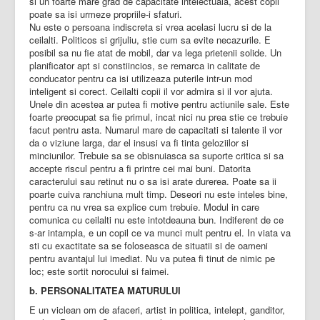
si un foarte mare grad de capacitate intelectuala, acest copil
poate sa isi urmeze propriile-i sfaturi.
Nu este o persoana indiscreta si vrea acelasi lucru si de la
ceilalti. Politicos si grijuliu, stie cum sa evite necazurile. E
posibil sa nu fie atat de mobil, dar va lega prietenii solide. Un
planificator apt si constiincios, se remarca in calitate de
conducator pentru ca isi utilizeaza puterile intr-un mod
inteligent si corect. Ceilalti copii il vor admira si il vor ajuta.
Unele din acestea ar putea fi motive pentru actiunile sale. Este
foarte preocupat sa fie primul, incat nici nu prea stie ce trebuie
facut pentru asta. Numarul mare de capacitati si talente il vor
da o viziune larga, dar el insusi va fi tinta geloziilor si
minciunilor. Trebuie sa se obisnuiasca sa suporte critica si sa
accepte riscul pentru a fi printre cei mai buni. Datorita
caracterului sau retinut nu o sa isi arate durerea. Poate sa ii
poarte cuiva ranchiuna mult timp. Deseori nu este inteles bine,
pentru ca nu vrea sa explice cum trebuie. Modul in care
comunica cu ceilalti nu este intotdeauna bun. Indiferent de ce
s-ar intampla, e un copil ce va munci mult pentru el. In viata va
sti cu exactitate sa se foloseasca de situatii si de oameni
pentru avantajul lui imediat. Nu va putea fi tinut de nimic pe
loc; este sortit norocului si faimei.
b. PERSONALITATEA MATURULUI
E un viclean om de afaceri, artist in politica, intelept, ganditor,