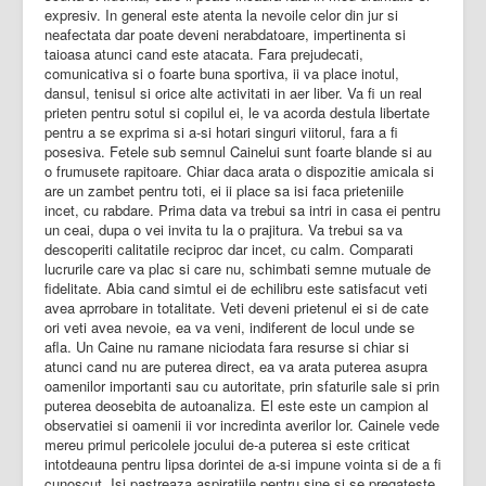
expresiv. In general este atenta la nevoile celor din jur si
neafectata dar poate deveni nerabdatoare, impertinenta si
taioasa atunci cand este atacata. Fara prejudecati,
comunicativa si o foarte buna sportiva, ii va place inotul,
dansul, tenisul si orice alte activitati in aer liber. Va fi un real
prieten pentru sotul si copilul ei, le va acorda destula libertate
pentru a se exprima si a-si hotari singuri viitorul, fara a fi
posesiva. Fetele sub semnul Cainelui sunt foarte blande si au
o frumusete rapitoare. Chiar daca arata o dispozitie amicala si
are un zambet pentru toti, ei ii place sa isi faca prieteniile
incet, cu rabdare. Prima data va trebui sa intri in casa ei pentru
un ceai, dupa o vei invita tu la o prajitura. Va trebui sa va
descoperiti calitatile reciproc dar incet, cu calm. Comparati
lucrurile care va plac si care nu, schimbati semne mutuale de
fidelitate. Abia cand simtul ei de echilibru este satisfacut veti
avea aprrobare in totalitate. Veti deveni prietenul ei si de cate
ori veti avea nevoie, ea va veni, indiferent de locul unde se
afla. Un Caine nu ramane niciodata fara resurse si chiar si
atunci cand nu are puterea direct, ea va arata puterea asupra
oamenilor importanti sau cu autoritate, prin sfaturile sale si prin
puterea deosebita de autoanaliza. El este este un campion al
observatiei si oamenii ii vor incredinta averilor lor. Cainele vede
mereu primul pericolele jocului de-a puterea si este criticat
intotdeauna pentru lipsa dorintei de a-si impune vointa si de a fi
cunoscut. Isi pastreaza aspiratiile pentru sine si se pregateste