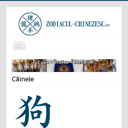
Comută
navigarea
Prima pagină
Zodiacul Chinezesc
Câinele
Zodiacul European
Horoscop zilnic
Zodiacul Arboricol
Semnificația viselor
Sunteți aici:
Acasă
Zodiacul Chinezesc
Zodii (semne)
Câinele