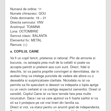
Numarul de ordine: 11
Numele chinezesc: GOU
Orele dominante: 19 – 21
Directia semnului: VNV
Anotimpul: TOAMNA
Luna: OCTOMBRIE
Semnul clasic: BALANTA
Elementul fix: METAL
Ramura: (+)
a. COPILUL CAINE
Va fi un copil fericit, prietenos si rational. Plin de armonie si
bucuros, nu asteapta prea mult de la ceilalti si poate sa
accepte parintii si prietenii asa cum sunt. Direct, fidel si
deschis, isi va pastra propriile convingeri si demnitatea, dar in
acelasi timp va intelege punctele de vedere ale altora cu o
deosebita si surprinzatoare claritate. Niciodata nu isi va
permite sa fie speculant si deseori va indeparta o lupta apriga
cu un vecin certaret si va castiga respectul oamenilor. Onest si
sensibil, Copilul Caine isi va face temele fara prea multe
incurcaturi. Daca i se va cere ajutorul va fi foarte saritor si va
sti sa ii protejeze pe cei mai tineri din familia sa.
Direct si vioi, va starui pentru un anumit grad de independenta.