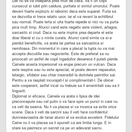
Dar nu se va indeparta prea mult de casa. Va fi un copil
cunoscut si iubit prin caldura, puritate si simtul umorului. Poate
deveni foarte exploziv si raboinic daca este suparat. Furia sa
se dezvolta si trece relativ usor, iar el va reveni la echilibrul
sau normal. Poate ierta si uita foarte repede si nici nu va purta
pica mult timp. Atunci cand este negativ este violent, artagos,
sarcastic si crud. Daca nu este impins prea departe el este
doar liberal si cu o minte curata. Atunci cand simte ca si-a
pierdut beneficiile, va arata iar partea sa sarcastica si
nemiloasa. Din momentul in care a plecat la lupta nu va mai
accepta discutiile sau negocierile. Este de preferat sa nu
provocati un astfel de copil ingaduitor deoarece il puteti pierde.
Cainele acesta impersonal va erupe precum un vulcan. Daca
este respins sau nu este apreciat, el poate deveni nepasator,
letargic, sfidator sau chiar insensibil la dorintele parintilor sai.
Pentru a va rasplati incurajati-l si complimentati-l. De obicei
este cooperant, astfel incat nu trebuie sa il amenintati sau sa il
lingusiti.
Diplomat si eficace, Cainele va arata o lipsa de idei
preconcepute sau cel putin o va face spre un punct in care nu
va veti da seama. Nu ii va placea si va incerca sa evite orice
scene. Daca ii veti da sarcini sau il veti face confidentul
dumneavoastra de tanar atunci el va evolua excelent. Fidelului
Caine nu ii va placea sa ii spuneti ca are limba lunga. E in
stare sa pastreze un secret ca pe un adevarat sacru.