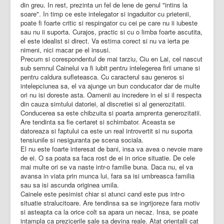
din greu. In rest, prezinta un fel de lene de genul "intins la
soare". In timp ce este intelegator si ingaduitor cu prietenii,
poate fi foarte critic si respingator cu cei pe care nu ii iubeste
sau nu ii suporta. Curajos, practic si cu o limba foarte ascutita,
el este idealist si direct. Va estima corect si nu va ierta pe
nimeni, nici macar pe el insusi.
Precum si corespondentul de mai tarziu, Ciu en Lai, cel nascut
sub semnul Cainelui va fi iubit pentru intelegerea firii umane si
pentru caldura sufleteasca. Cu caracterul sau generos si
intelepciunea sa, el va ajunge un bun conducator dar de multe
ori nu isi doreste asta. Oamenii au incredere in el si il respecta
din cauza simtului datoriei, al discretiei si al generozitatii.
Conducerea sa este chibzuita si poarta amprenta generozitatii.
Are tendinta sa fie certaret si schimbator. Aceasta se
datoreaza si faptului ca este un real introvertit si nu suporta
tensiunile si nesiguranta pe scena sociala.
El nu este foarte interesat de bani, insa va avea o nevoie mare
de ei. O sa poata sa faca rost de ei in orice situatie. De cele
mai multe ori se va naste intr-o familie buna. Daca nu, el va
avansa in viata prin munca lui, fara sa isi umbreasca familia
sau sa isi ascunda originea umila.
Cainele este pesimist chiar si atunci cand este pus intr-o
situatie stralucitoare. Are tendinsa sa se ingrijoreze fara motiv
si asteapta ca la orice colt sa apara un necaz. Insa, se poate
intampla ca prezicerile sale sa devina reale. Atat orientalii cat