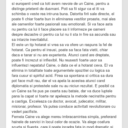
si europenii cred ca toti avem nevoie de un Caine, pentru a
distinge prietenii de dusmani. Poti sa fii sigur ca el iti va
schimba o veste rea intr-una buna. Datorita firii sale directe, el
poate fi chiar foarte bun in eliminarea vestilor proaste, mai ales
ale oamenilor foarte pasionali sau emotionali. Si va face asta
nu pentru ca lui ii face placere sa ii informeze pe oameni
despre dezastre ci pentru ca lui nu ii sta in fire sa ascunda sau
sa intarzie inevitabilul.
El este un tip hotarat si vrea sa va ofere un raspuns la fel de
hotarat. Ca pentru el insusi, poate sa faca fata vietii, chiar
daca e tanar si nu are experienta. Atunci cand are dreptate,
poate fi increzut si inflexibil. Nu reusesti foarte usor sa
influentezi nepatatul Caine, o data ce el a hotarat ceva. El va
elimina in totalitate toate argumentele opozitiei cu logica sa
fara cusur si spiritul acid. Firea sa spontana si critica sa dura
pot face mult rau, dar el va apela la acestea atunci cand
diplomatia si protestele sale nu au niciun rezultat. E posibil ca
un Caine sa fie pus pe cearta sau bataie, dar va duce luptele
pana la capat si foarte rar apeleaza la metode necinstite pentru
a castiga. Exceleaza ca doctor, avocat, judecator, militar,
misionar, profesor. Va putea conduce activitati revolutionare cu
vederi pacifiste.
Femeia Caine va alege mereu imbracamintea simpla, preferand
hainele de servici in locul celor de ocazie. Va alege coafura
scurta si fluenta, care ii poate incadra fata in mod dramatic si