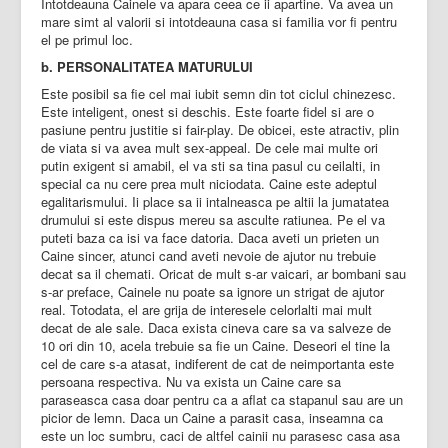
Intotdeauna Cainele va apara ceea ce ii apartine. Va avea un
mare simt al valorii si intotdeauna casa si familia vor fi pentru
el pe primul loc.
b. PERSONALITATEA MATURULUI
Este posibil sa fie cel mai iubit semn din tot ciclul chinezesc.
Este inteligent, onest si deschis. Este foarte fidel si are o
pasiune pentru justitie si fair-play. De obicei, este atractiv, plin
de viata si va avea mult sex-appeal. De cele mai multe ori
putin exigent si amabil, el va sti sa tina pasul cu ceilalti, in
special ca nu cere prea mult niciodata. Caine este adeptul
egalitarismului. Ii place sa ii intalneasca pe altii la jumatatea
drumului si este dispus mereu sa asculte ratiunea. Pe el va
puteti baza ca isi va face datoria. Daca aveti un prieten un
Caine sincer, atunci cand aveti nevoie de ajutor nu trebuie
decat sa il chemati. Oricat de mult s-ar vaicari, ar bombani sau
s-ar preface, Cainele nu poate sa ignore un strigat de ajutor
real. Totodata, el are grija de interesele celorlalti mai mult
decat de ale sale. Daca exista cineva care sa va salveze de
10 ori din 10, acela trebuie sa fie un Caine. Deseori el tine la
cel de care s-a atasat, indiferent de cat de neimportanta este
persoana respectiva. Nu va exista un Caine care sa
paraseasca casa doar pentru ca a aflat ca stapanul sau are un
picior de lemn. Daca un Caine a parasit casa, inseamna ca
este un loc sumbru, caci de altfel cainii nu parasesc casa asa