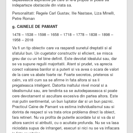
indeparteze obstacole din viata sa.
Personalitati: Regele Carl Gustav, Ilie Nastase, Liza Minelli,
Petre Roman
g. CAINELE DE PAMANT
1478 – 1538 – 1598 – 1658 – 1718 – 1778 – 1838 – 1898 –
1958 – 2018
Va fi un tip obiectiv care va raspandi sunetul dreptatii si al
sfatului bun. Un cugetator constructiv si eficient, se misca
greu dar cu un tel bine definit. Este devotat idealului sau, dar
se va supune regulii majoritatii. Atent si prudet, va aprecia
corect valoarea banilor si a puterii si va avea o scara de valori
de la care va abate foarte rar. Foarte secretos, prietenos si
calm, va stii cum sa se afirme in fata altora si sa ii
pregateasca inteligent. Datorita inaltului nivel moral si a
idealismului sau, are tendinta sa se autodepaseasca si poate
cere devotament si ascultare excesiva din partea altora. Este
mai putin sentimental, un bun luptator dar si un bun paznic.
Practicul Caine de Pamant va estima individualismul sau si
dorinta de respect si va trata orice problema direct la obiect,
fara retineri. Nu va profita de puterile acordate lui si va da si
altora sarcini si atributii, cu o acuitate profunda. Nu se va lasa
niciodata supus de infrangeri, esecuri si nici nu se va inflacara