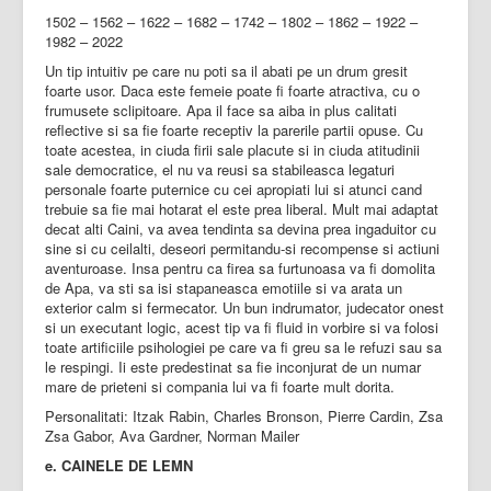
1502 – 1562 – 1622 – 1682 – 1742 – 1802 – 1862 – 1922 –
1982 – 2022
Un tip intuitiv pe care nu poti sa il abati pe un drum gresit
foarte usor. Daca este femeie poate fi foarte atractiva, cu o
frumusete sclipitoare. Apa il face sa aiba in plus calitati
reflective si sa fie foarte receptiv la parerile partii opuse. Cu
toate acestea, in ciuda firii sale placute si in ciuda atitudinii
sale democratice, el nu va reusi sa stabileasca legaturi
personale foarte puternice cu cei apropiati lui si atunci cand
trebuie sa fie mai hotarat el este prea liberal. Mult mai adaptat
decat alti Caini, va avea tendinta sa devina prea ingaduitor cu
sine si cu ceilalti, deseori permitandu-si recompense si actiuni
aventuroase. Insa pentru ca firea sa furtunoasa va fi domolita
de Apa, va sti sa isi stapaneasca emotiile si va arata un
exterior calm si fermecator. Un bun indrumator, judecator onest
si un executant logic, acest tip va fi fluid in vorbire si va folosi
toate artificiile psihologiei pe care va fi greu sa le refuzi sau sa
le respingi. Ii este predestinat sa fie inconjurat de un numar
mare de prieteni si compania lui va fi foarte mult dorita.
Personalitati: Itzak Rabin, Charles Bronson, Pierre Cardin, Zsa
Zsa Gabor, Ava Gardner, Norman Mailer
e. CAINELE DE LEMN