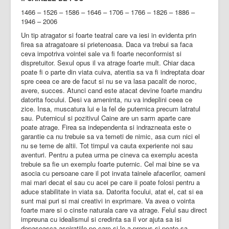
1466 – 1526 – 1586 – 1646 – 1706 – 1766 – 1826 – 1886 –
1946 – 2006
Un tip atragator si foarte teatral care va iesi in evidenta prin
firea sa atragatoare si prietenoasa. Daca va trebui sa faca
ceva impotriva vointei sale va fi foarte neconformist si
dispretuitor. Sexul opus il va atrage foarte mult. Chiar daca
poate fi o parte din viata cuiva, atentia sa va fi indreptata doar
spre ceea ce are de facut si nu se va lasa pacalit de noroc,
avere, succes. Atunci cand este atacat devine foarte mandru
datorita focului. Desi va ameninta, nu va indeplini ceea ce
zice. Insa, muscatura lui e la fel de puternica precum latratul
sau. Puternicul si pozitivul Caine are un sarm aparte care
poate atrage. Firea sa independenta si indrazneata este o
garantie ca nu trebuie sa va temeti de nimic, asa cum nici el
nu se teme de altii. Tot timpul va cauta experiente noi sau
aventuri. Pentru a putea urma pe cineva ca exemplu acesta
trebuie sa fie un exemplu foarte puternic. Cel mai bine se va
asocia cu persoane care il pot invata tainele afacerilor, oameni
mai mari decat el sau cu acei pe care ii poate folosi pentru a
aduce stabilitate in viata sa. Datorita focului, atat el, cat si ea
sunt mai puri si mai creativi in exprimare. Va avea o vointa
foarte mare si o cinste naturala care va atrage. Felul sau direct
impreuna cu idealismul si credinta sa il vor ajuta sa isi
depaseasca aspiratiile pe care si le-a propus si poate sa