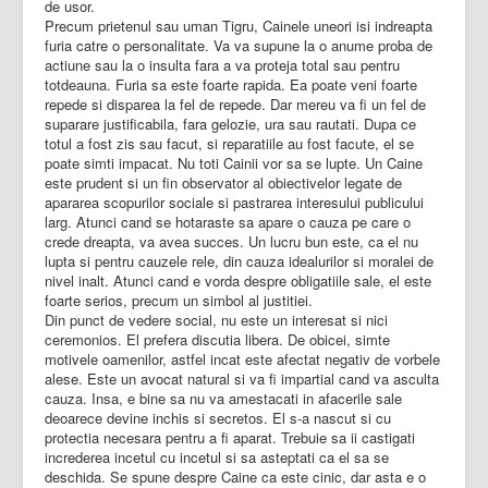
de usor.
Precum prietenul sau uman Tigru, Cainele uneori isi indreapta
furia catre o personalitate. Va va supune la o anume proba de
actiune sau la o insulta fara a va proteja total sau pentru
totdeauna. Furia sa este foarte rapida. Ea poate veni foarte
repede si disparea la fel de repede. Dar mereu va fi un fel de
suparare justificabila, fara gelozie, ura sau rautati. Dupa ce
totul a fost zis sau facut, si reparatiile au fost facute, el se
poate simti impacat. Nu toti Cainii vor sa se lupte. Un Caine
este prudent si un fin observator al obiectivelor legate de
apararea scopurilor sociale si pastrarea interesului publicului
larg. Atunci cand se hotaraste sa apare o cauza pe care o
crede dreapta, va avea succes. Un lucru bun este, ca el nu
lupta si pentru cauzele rele, din cauza idealurilor si moralei de
nivel inalt. Atunci cand e vorda despre obligatiile sale, el este
foarte serios, precum un simbol al justitiei.
Din punct de vedere social, nu este un interesat si nici
ceremonios. El prefera discutia libera. De obicei, simte
motivele oamenilor, astfel incat este afectat negativ de vorbele
alese. Este un avocat natural si va fi impartial cand va asculta
cauza. Insa, e bine sa nu va amestacati in afacerile sale
deoarece devine inchis si secretos. El s-a nascut si cu
protectia necesara pentru a fi aparat. Trebuie sa ii castigati
increderea incetul cu incetul si sa asteptati ca el sa se
deschida. Se spune despre Caine ca este cinic, dar asta e o