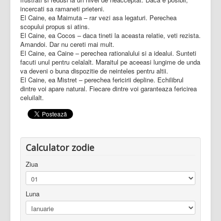
incercati sa ramaneti prieteni.
El Caine, ea Maimuta – rar vezi asa legaturi. Perechea
scopului propus si atins.
El Caine, ea Cocos – daca tineti la aceasta relatie, veti rezista.
Amandoi. Dar nu cereti mai mult.
El Caine, ea Caine – perechea rationalului si a idealui. Sunteti
facuti unul pentru celalalt. Maraitul pe aceeasi lungime de unda
va deveni o buna dispozitie de neinteles pentru altii.
El Caine, ea Mistret – perechea fericirii depline. Echilibrul
dintre voi apare natural. Fiecare dintre voi garanteaza fericirea
celuilalt.
Calculator zodie
Ziua
Luna