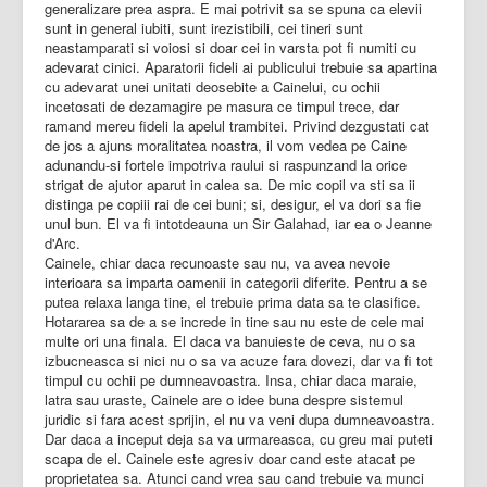
generalizare prea aspra. E mai potrivit sa se spuna ca elevii
sunt in general iubiti, sunt irezistibili, cei tineri sunt
neastamparati si voiosi si doar cei in varsta pot fi numiti cu
adevarat cinici. Aparatorii fideli ai publicului trebuie sa apartina
cu adevarat unei unitati deosebite a Cainelui, cu ochii
incetosati de dezamagire pe masura ce timpul trece, dar
ramand mereu fideli la apelul trambitei. Privind dezgustati cat
de jos a ajuns moralitatea noastra, il vom vedea pe Caine
adunandu-si fortele impotriva raului si raspunzand la orice
strigat de ajutor aparut in calea sa. De mic copil va sti sa ii
distinga pe copiii rai de cei buni; si, desigur, el va dori sa fie
unul bun. El va fi intotdeauna un Sir Galahad, iar ea o Jeanne
d'Arc.
Cainele, chiar daca recunoaste sau nu, va avea nevoie
interioara sa imparta oamenii in categorii diferite. Pentru a se
putea relaxa langa tine, el trebuie prima data sa te clasifice.
Hotararea sa de a se increde in tine sau nu este de cele mai
multe ori una finala. El daca va banuieste de ceva, nu o sa
izbucneasca si nici nu o sa va acuze fara dovezi, dar va fi tot
timpul cu ochii pe dumneavoastra. Insa, chiar daca maraie,
latra sau uraste, Cainele are o idee buna despre sistemul
juridic si fara acest sprijin, el nu va veni dupa dumneavoastra.
Dar daca a inceput deja sa va urmareasca, cu greu mai puteti
scapa de el. Cainele este agresiv doar cand este atacat pe
proprietatea sa. Atunci cand vrea sau cand trebuie va munci