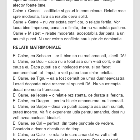
afectiv foarte bine.
Caine + Cocos – ostilitate si goluri in comunicare. Relatie rece
spre moderata, fara sa rezulte ceva solid.
Caine + Caine – nu vor exista conflicte, o relatie fertila. Vor
lucra bine impreuna, pana la o limita, dar nu va exista pasiune.
Caine + Mistret – relatie moderata, acceptabila dar pana la un
anumit punct. Nu vor exista conflicte sau lupte de dominatie.
RELATII MATRIMONIALE
El Caine, ea Sobolan – ar fi bine sa nu mai amanati, ziceti DA!
El Caine, ea Bou – daca nu e totul asa cum v-ati dorit, e din
cauza ei. Daca puteti sa o intelegeti mereu si sa faceti
compromisuri tot timpul, o veti putea face chiar fericita.
El Caine, ea Tigru – ea a fost demult pe urma dumneavoastra.
Lasati deoparte orice rezerva si spuneti DA. Nu va asteapta
decat momente frumoase.
El Caine, ea Iepure – o relatie rezistenta, de durata si fericita.
El Caine, ea Dragon – pentru binele amandurora, nu incercati.
El Caine, ea Sarpe – daca va puteti accepta asa cum sunteti,
puteti incerca. Va fi o experienta utila pentru amandoi, desi nu
veti avea aceleasi idealuri.
El Caine, ea Cal – perfect, din toate punctele de vedere.
Casatoria e doar o chestiune de timp.
El Caine, ea Oaie – o relatie in care amandoi va veti simti
frustrati si redusi la un nivel de neacceptat. Daca e posibil,