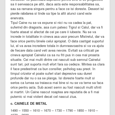
sa ii serveasca pe altii, daca asta este responsabilitatea sa,
sau sa ramana singura pentru a face ce isi doreste. Deseori isi
pierde rabdarea si tinde sa tipe la altii atunci cand este
enervata.
Tipul Caine nu se va expune si nici nu va cadea la pat,
suferind din dragoste, asa cum patesc Tigrul si Calul, dar va fi
foarte atasat si afectat de cei pe care ii iubeste. Nu se va
increde in totalitate in cineva asa usor precum Mistretul, dar va
face orice pentru binele celui apropiat. O data castigat suportul
lui, el va avea incredere totala in dumneavoastra si va va ajuta
de fiecare data cand veti avea nevoie. Evitati sa criticati pe
cineva apropiat Cainelui ca sa nu fiti pus in cea mai proasta
situatie. Cei mai multi dintre cei nascuti sub semnul Cainelui
sunt tari, pot suporta mult efort fara sa cedeze. Mintea sa clara
il face predestinat ca bun consilier, psiholog sau preot. In
timpul crizelor el poate suferi stari depresive sau dureri
profunde dar nu o sa se planga. Isi doreste foarte mult si
serios ca lumea sa traiasca mai bine si nu se va teme sa faca
orice pentru asta. Sub acest semn au fost nascuti multi sfinti
si martiri. Un Caine nascut noaptea are reputatia de a fi mai
puternic si mai violent decat cel nascut ziua.
c. CAINELE DE METAL
1490 – 1550 – 1610 – 1670 – 1730 – 1790 – 1850 – 1910 –
1970 – 2030