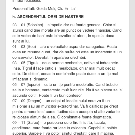
in fata reusitelor.
Personalitati: Golda Meir, Ciu En-Lai
h. ASCENDENTUL OREI DE NASTERE
23 – 01 (Sobolan) – simpatic dar nu foarte generos. Chiar si
atunci cand tine morala are un punct de vedere financiar. Cand
este vorba de bani este binevoitor si atent, in special daca
sunt ai lui.
01 – 03 (Bou) – are o veracitate aspra dar categorica. Poate
avea un renume curat, dar de multe ori este un indaratnic si un
conservator. Devotat in apararea credintei.
03 – 05 (Tigru) – doua semne neobosite, active si indraznete.
Insa, Tigrul il face critic si nerabdator, chiar mai mult decat
este. De obicei, aceasta combinatie poate duce la un tip mai
inflacarat si dinamic.
05 – 07 (Iepure) – este un tip pentru moderatie. Cand trebuie
sa ia o hotarare, cantareste mult lucrurile. Nu ii va placea sa isi
ascunda coltii. Poate fi un bun confesor.
07 – 09 (Dragon) – un adept al idealismului care va fi un
misionar sau un muncitor extraordinar. Va fi calificat pe drept
pentru smerenie si corectitudine daca accepta si alte variante
religioase alaturi de a sa. O combinatie foarte dogmatica.
09 – 11 (Sarpe) – o persoana cu o fire linistita, tacuta,
ganditoare, care foarte rar iese in evidenta. Capabil si psihic
superior. Sarpele ii va potoli simtul dreptatii care il macina,