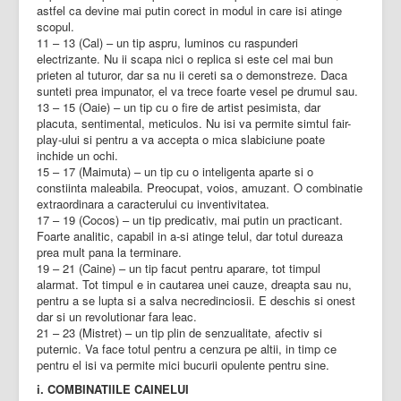
astfel ca devine mai putin corect in modul in care isi atinge
scopul.
11 – 13 (Cal) – un tip aspru, luminos cu raspunderi
electrizante. Nu ii scapa nici o replica si este cel mai bun
prieten al tuturor, dar sa nu ii cereti sa o demonstreze. Daca
sunteti prea impunator, el va trece foarte vesel pe drumul sau.
13 – 15 (Oaie) – un tip cu o fire de artist pesimista, dar
placuta, sentimental, meticulos. Nu isi va permite simtul fair-
play-ului si pentru a va accepta o mica slabiciune poate
inchide un ochi.
15 – 17 (Maimuta) – un tip cu o inteligenta aparte si o
constiinta maleabila. Preocupat, voios, amuzant. O combinatie
extraordinara a caracterului cu inventivitatea.
17 – 19 (Cocos) – un tip predicativ, mai putin un practicant.
Foarte analitic, capabil in a-si atinge telul, dar totul dureaza
prea mult pana la terminare.
19 – 21 (Caine) – un tip facut pentru aparare, tot timpul
alarmat. Tot timpul e in cautarea unei cauze, dreapta sau nu,
pentru a se lupta si a salva necredinciosii. E deschis si onest
dar si un revolutionar fara leac.
21 – 23 (Mistret) – un tip plin de senzualitate, afectiv si
puternic. Va face totul pentru a cenzura pe altii, in timp ce
pentru el isi va permite mici bucurii opulente pentru sine.
i. COMBINATIILE CAINELUI