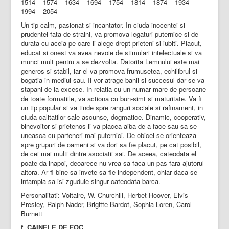
1514 – 1574 – 1634 – 1694 – 1754 – 1814 – 1874 – 1934 –
1994 – 2054
Un tip calm, pasionat si incantator. In ciuda inocentei si
prudentei fata de straini, va promova legaturi puternice si de
durata cu aceia pe care ii alege drept prieteni si iubiti. Placut,
educat si onest va avea nevoie de stimulari intelectuale si va
munci mult pentru a se dezvolta. Datorita Lemnului este mai
generos si stabil, iar el va promova frumusetea, echilibrul si
bogatia in mediul sau. Il vor atrage banii si succesul dar se va
stapani de la excese. In relatia cu un numar mare de persoane
de toate formatiile, va actiona cu bun-simt si maturitate. Va fi
un tip popular si va tinde spre ranguri sociale si rafinament, in
ciuda calitatilor sale ascunse, dogmatice. Dinamic, cooperativ,
binevoitor si prietenos ii va placea aiba de-a face sau sa se
uneasca cu parteneri mai puternici. De obicei se orienteaza
spre grupuri de oameni si va dori sa fie placut, pe cat posibil,
de cei mai multi dintre asociatii sai. De aceea, cateodata el
poate da inapoi, deoarece nu vrea sa faca un pas fara ajutorul
altora. Ar fi bine sa invete sa fie independent, chiar daca se
intampla sa isi zguduie singur cateodata barca.
Personalitati: Voltaire, W. Churchill, Herbet Hoover, Elvis
Presley, Ralph Nader, Brigitte Bardot, Sophia Loren, Carol
Burnett
f. CAINELE DE FOC