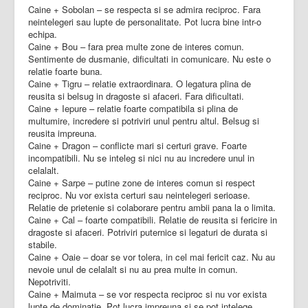
Caine + Sobolan – se respecta si se admira reciproc. Fara
neintelegeri sau lupte de personalitate. Pot lucra bine intr-o
echipa.
Caine + Bou – fara prea multe zone de interes comun.
Sentimente de dusmanie, dificultati in comunicare. Nu este o
relatie foarte buna.
Caine + Tigru – relatie extraordinara. O legatura plina de
reusita si belsug in dragoste si afaceri. Fara dificultati.
Caine + Iepure – relatie foarte compatibila si plina de
multumire, incredere si potriviri unul pentru altul. Belsug si
reusita impreuna.
Caine + Dragon – conflicte mari si certuri grave. Foarte
incompatibili. Nu se inteleg si nici nu au incredere unul in
celalalt.
Caine + Sarpe – putine zone de interes comun si respect
reciproc. Nu vor exista certuri sau neintelegeri serioase.
Relatie de prietenie si colaborare pentru ambii pana la o limita.
Caine + Cal – foarte compatibili. Relatie de reusita si fericire in
dragoste si afaceri. Potriviri puternice si legaturi de durata si
stabile.
Caine + Oaie – doar se vor tolera, in cel mai fericit caz. Nu au
nevoie unul de celalalt si nu au prea multe in comun.
Nepotriviti.
Caine + Maimuta – se vor respecta reciproc si nu vor exista
lupte de dominatie. Pot lucra impreuna si se pot intelege