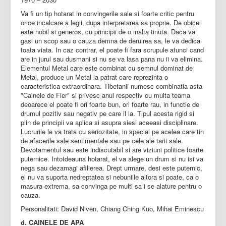
Va fi un tip hotarat in convingerile sale si foarte critic pentru
orice incalcare a legii, dupa interpretarea sa proprie. De obicei
este nobil si generos, cu principii de o inalta tinuta. Daca va
gasi un scop sau o cauza demna de deruirea sa, le va dedica
toata viata. In caz contrar, el poate fi fara scrupule atunci cand
are in jurul sau dusmani si nu se va lasa pana nu ii va elimina.
Elementul Metal care este combinat cu semnul dominat de
Metal, produce un Metal la patrat care reprezinta o
caracteristica extraordinara. Tibetanii numesc combinatia asta
"Cainele de Fier" si privesc anul respectiv cu multa teama
deoarece el poate fi ori foarte bun, ori foarte rau, in functie de
drumul pozitiv sau negativ pe care il ia. Tipul acesta rigid si
plin de principii va aplica si asupra siesi aceeasi disciplinare.
Lucrurile le va trata cu seriozitate, in special pe acelea care tin
de afacerile sale sentimentale sau pe cele ale tarii sale.
Devotamentul sau este indiscutabil si are viziuni politice foarte
puternice. Intotdeauna hotarat, el va alege un drum si nu isi va
nega sau dezamagi afilierea. Drept urmare, desi este puternic,
el nu va suporta nedreptatea si nebuniile altora si poate, ca o
masura extrema, sa convinga pe multi sa i se alature pentru o
cauza.
Personalitati: David Niven, Chiang Ching Kuo, Mihai Eminescu
d. CAINELE DE APA