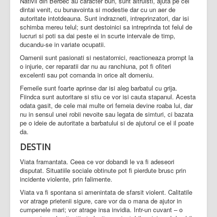
Nativii din Berbec au caracter bun, sunt altruisti, ajuta pe cel
dintai venit, cu bunavointa si modestie dar cu un aer de
autoritate intotdeauna. Sunt indrazneti, intreprinzatori, dar isi
schimba mereu telul; sunt destoinici sa intreprinda tot felul de
lucruri si poti sa dai peste ei in scurte intervale de timp,
ducandu-se in variate ocupatii.
Oamenii sunt pasionati si nestatornici, reactioneaza prompt la
o injurie, cer reparatii dar nu au ranchiuna, pot fi ofiteri
excelenti sau pot comanda in orice alt domeniu.
Femeile sunt foarte aprinse dar isi aleg barbatul cu grija.
Fiindca sunt autoritare si stiu ce vor isi cauta stapanul. Acesta
odata gasit, de cele mai multe ori femeia devine roaba lui, dar
nu in sensul unei robii nevoite sau legata de simturi, ci bazata
pe o ideie de autoritate a barbatului si de ajutorul ce el il poate
da.
DESTIN
Viata framantata. Ceea ce vor dobandi le va fi adeseori
disputat. Situatiile sociale obtinute pot fi pierdute brusc prin
incidente violente, prin falimente.
Viata va fi spontana si amenintata de sfarsit violent. Calitatile
vor atrage prietenii sigure, care vor da o mana de ajutor in
cumpenele mari; vor atrage insa invidia. Intr-un cuvant – o