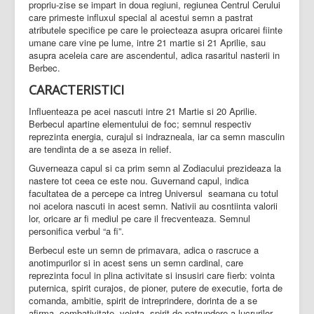
propriu-zise se impart in doua regiuni, regiunea Centrul Cerului
care primeste influxul special al acestui semn a pastrat
atributele specifice pe care le proiecteaza asupra oricarei fiinte
umane care vine pe lume, intre 21 martie si 21 Aprilie, sau
asupra aceleia care are ascendentul, adica rasaritul nasterii in
Berbec.
CARACTERISTICI
Influenteaza pe acei nascuti intre 21 Martie si 20 Aprilie.
Berbecul apartine elementului de foc; semnul respectiv
reprezinta energia, curajul si indrazneala, iar ca semn masculin
are tendinta de a se aseza in relief.
Guverneaza capul si ca prim semn al Zodiacului prezideaza la
nastere tot ceea ce este nou. Guvernand capul, indica
facultatea de a percepe ca intreg Universul seamana cu totul
noi acelora nascuti in acest semn. Nativii au cosntiinta valorii
lor, oricare ar fi mediul pe care il frecventeaza. Semnul
personifica verbul “a fi”.
Berbecul este un semn de primavara, adica o rascruce a
anotimpurilor si in acest sens un semn cardinal, care
reprezinta focul in plina activitate si insusiri care fierb: vointa
puternica, spirit curajos, de pioner, putere de executie, forta de
comanda, ambitie, spirit de intreprindere, dorinta de a se
afirma, combativitate, vointa, spirit de patrundere a lucrurilor,