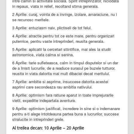
intre camin si activitate sociala. Spirit intreprinzator, niciodata
in repaus, viata in relief, recoltand stima generala.
2 Aprilie: curaj, vointa de a invinge, izolare, amaraciune, nu i
se recunosc meritele.
3 Aprilie: entuziasm naiv, plictiseli de tot felul.
4 Aprilie: atractie pentru tot ce este mare, pentru organizari
puternice, pentru vaste intreprinderi, reusita generala.
5 Aprilie: aplicatii la cercetari stiintifice, mai ales la studii
astronomice, viata calma si senina.
6 Aprilie: tarie sufleteasca, calm in timpul disputelor si un dar
de a linisti lucrurile, de a readuce surasul pe buzele tutturor,
reusita in viata datorita mai mult dibaciei decat meritului.
7 Aprilie: ambitie si asprime, insuccese datorita acestei
asprimi care secondeaza rau ambitia nativului.
8 Aprilie: optimism fara ratiune aparut in toate imprejurarile
vietii, expeditie indepartata aventura.
9 Aprilie: optimism justificat, incredere in sine si o indemanare
pentru a-ti alege intotdeauna partea buna a lucrurilor, succese
stralucite in intreprinderi grele.
Al treilea decan: 10 Aprilie – 20 Aprilie