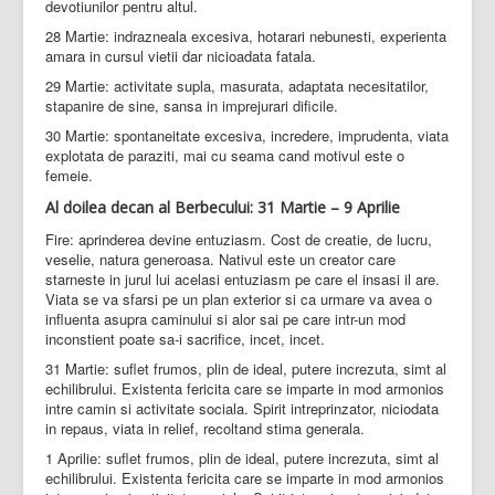
devotiunilor pentru altul.
28 Martie: indrazneala excesiva, hotarari nebunesti, experienta
amara in cursul vietii dar nicioadata fatala.
29 Martie: activitate supla, masurata, adaptata necesitatilor,
stapanire de sine, sansa in imprejurari dificile.
30 Martie: spontaneitate excesiva, incredere, imprudenta, viata
explotata de paraziti, mai cu seama cand motivul este o
femeie.
Al doilea decan al Berbecului: 31 Martie – 9 Aprilie
Fire: aprinderea devine entuziasm. Cost de creatie, de lucru,
veselie, natura generoasa. Nativul este un creator care
starneste in jurul lui acelasi entuziasm pe care el insasi il are.
Viata se va sfarsi pe un plan exterior si ca urmare va avea o
influenta asupra caminului si alor sai pe care intr-un mod
inconstient poate sa-i sacrifice, incet, incet.
31 Martie: suflet frumos, plin de ideal, putere increzuta, simt al
echilibrului. Existenta fericita care se imparte in mod armonios
intre camin si activitate sociala. Spirit intreprinzator, niciodata
in repaus, viata in relief, recoltand stima generala.
1 Aprilie: suflet frumos, plin de ideal, putere increzuta, simt al
echilibrului. Existenta fericita care se imparte in mod armonios