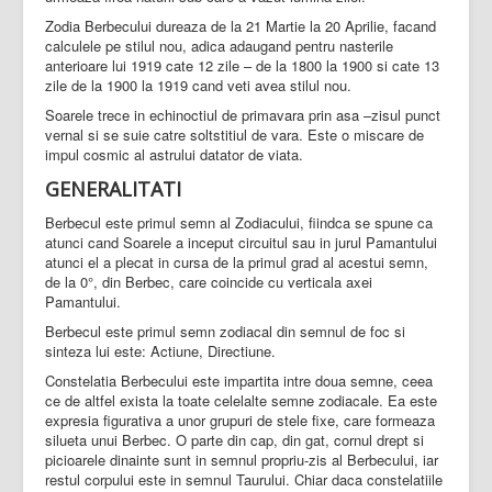
Zodia Berbecului dureaza de la 21 Martie la 20 Aprilie, facand
calculele pe stilul nou, adica adaugand pentru nasterile
anterioare lui 1919 cate 12 zile – de la 1800 la 1900 si cate 13
zile de la 1900 la 1919 cand veti avea stilul nou.
Soarele trece in echinoctiul de primavara prin asa –zisul punct
vernal si se suie catre soltstitiul de vara. Este o miscare de
impul cosmic al astrului datator de viata.
GENERALITATI
Berbecul este primul semn al Zodiacului, fiindca se spune ca
atunci cand Soarele a inceput circuitul sau in jurul Pamantului
atunci el a plecat in cursa de la primul grad al acestui semn,
de la 0°, din Berbec, care coincide cu verticala axei
Pamantului.
Berbecul este primul semn zodiacal din semnul de foc si
sinteza lui este: Actiune, Directiune.
Constelatia Berbecului este impartita intre doua semne, ceea
ce de altfel exista la toate celelalte semne zodiacale. Ea este
expresia figurativa a unor grupuri de stele fixe, care formeaza
silueta unui Berbec. O parte din cap, din gat, cornul drept si
picioarele dinainte sunt in semnul propriu-zis al Berbecului, iar
restul corpului este in semnul Taurului. Chiar daca constelatiile