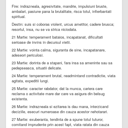
Fire: indrazneala, agresivitate, mandrie, impulsiuni bruste,
ambalari, pasiune pana la brutalitate, risca totul, infierbantati
spiritual.
Destin: suis si coboras violent, urcus ametitor, cadere brusca;
resortul, insa, nu se va strica niciodata.
21 Martie: temperament bataios, incapatanat, dificultati
serioase de invins in decursul vietii.
22 Martie: vointa calma, siguranta de sine, incapatanare,
adeseori periculosi.
23 Martie: dorinta de a stapani, fara insa sa ameninte sau sa
pedepseasca, situatii delicate.
24 Martie: temperament brutal, neadmintand contradictie, viata
agitata, expeditii lungi.
25 Martie: caracter rabdator, dat la munca, cariera care
reclama o activitate mare dar care va asigura din belsug
existenta.
26 Martie: indrazneala si ezitarea is dau mana, interzicand
deciziile, esecuri numeroase din cauza acestor nehotarari.
27 Martie: exuberanta, tendinta de a spune totul tuturor,
comitand imprudente prin acest fapt, viata ratata din cauza