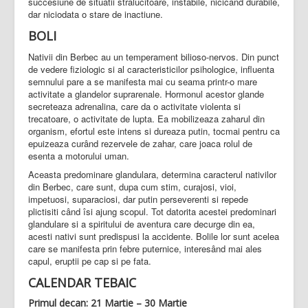
succesiune de situatii stralucitoare, instabile, nicicand durabile,
dar niciodata o stare de inactiune.
BOLI
Nativii din Berbec au un temperament bilioso-nervos. Din punct
de vedere fiziologic si al caracteristicilor psihologice, influenta
semnului pare a se manifesta mai cu seama printr-o mare
activitate a glandelor suprarenale. Hormonul acestor glande
secreteaza adrenalina, care da o activitate violenta si
trecatoare, o activitate de lupta. Ea mobilizeaza zaharul din
organism, efortul este intens si dureaza putin, tocmai pentru ca
epuizeaza curând rezervele de zahar, care joaca rolul de
esenta a motorului uman.
Aceasta predominare glandulara, determina caracterul nativilor
din Berbec, care sunt, dupa cum stim, curajosi, vioi,
impetuosi, suparaciosi, dar putin perseverenti si repede
plictisiti când îsi ajung scopul. Tot datorita acestei predominari
glandulare si a spiritului de aventura care decurge din ea,
acesti nativi sunt predispusi la accidente. Bolile lor sunt acelea
care se manifesta prin febre puternice, interesând mai ales
capul, eruptii pe cap si pe fata.
CALENDAR TEBAIC
Primul decan: 21 Martie – 30 Martie