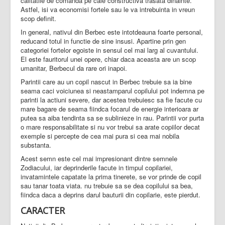
calitatile de comanda pe cale constructiva trasata dinainte.
Astfel, isi va economisi fortele sau le va intrebuinta in vreun
scop definit.
In general, nativul din Berbec este intotdeauna foarte personal,
reducand totul in functie de sine insusi. Apartine prin gen
categoriei fortelor egoiste in sensul cel mai larg al cuvantului.
El este fauritorul unei opere, chiar daca aceasta are un scop
umanitar, Berbecul da rare ori inapoi.
Parintii care au un copil nascut in Berbec trebuie sa ia bine
seama caci voiciunea si neastamparul copilului pot indemna pe
parinti la actiuni severe, dar acestea trebuiesc sa fie facute cu
mare bagare de seama fiindca focarul de energie interioara ar
putea sa aiba tendinta sa se sublinieze in rau. Parintii vor purta
o mare responsabilitate si nu vor trebui sa arate copiilor decat
exemple si percepte de cea mai pura si cea mai nobila
substanta.
Acest semn este cel mai impresionant dintre semnele
Zodiacului, iar deprinderile facute in timpul copilariei,
invatamintele capatate la prima tinerete, se vor prinde de copil
sau tanar toata viata. nu trebuie sa se dea copilului sa bea,
fiindca daca a deprins darul bauturii din copilarie, este pierdut.
CARACTER