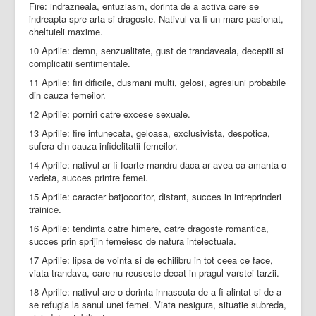
Fire: indrazneala, entuziasm, dorinta de a activa care se
indreapta spre arta si dragoste. Nativul va fi un mare pasionat,
cheltuieli maxime.
10 Aprilie: demn, senzualitate, gust de trandaveala, deceptii si
complicatii sentimentale.
11 Aprilie: firi dificile, dusmani multi, gelosi, agresiuni probabile
din cauza femeilor.
12 Aprilie: porniri catre excese sexuale.
13 Aprilie: fire intunecata, geloasa, exclusivista, despotica,
sufera din cauza infidelitatii femeilor.
14 Aprilie: nativul ar fi foarte mandru daca ar avea ca amanta o
vedeta, succes printre femei.
15 Aprilie: caracter batjocoritor, distant, succes in intreprinderi
trainice.
16 Aprilie: tendinta catre himere, catre dragoste romantica,
succes prin sprijin femeiesc de natura intelectuala.
17 Aprilie: lipsa de vointa si de echilibru in tot ceea ce face,
viata trandava, care nu reuseste decat in pragul varstei tarzii.
18 Aprilie: nativul are o dorinta innascuta de a fi alintat si de a
se refugia la sanul unei femei. Viata nesigura, situatie subreda,