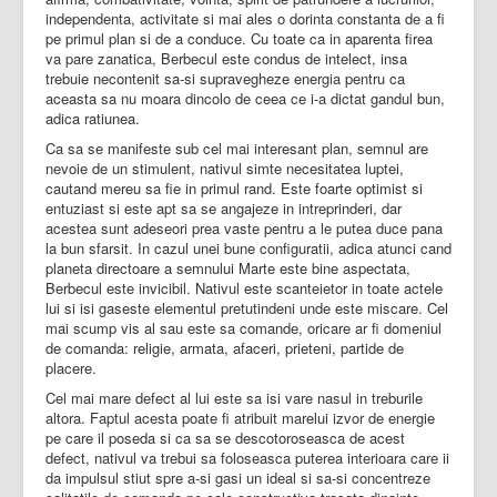
independenta, activitate si mai ales o dorinta constanta de a fi
pe primul plan si de a conduce. Cu toate ca in aparenta firea
va pare zanatica, Berbecul este condus de intelect, insa
trebuie necontenit sa-si supravegheze energia pentru ca
aceasta sa nu moara dincolo de ceea ce i-a dictat gandul bun,
adica ratiunea.
Ca sa se manifeste sub cel mai interesant plan, semnul are
nevoie de un stimulent, nativul simte necesitatea luptei,
cautand mereu sa fie in primul rand. Este foarte optimist si
entuziast si este apt sa se angajeze in intreprinderi, dar
acestea sunt adeseori prea vaste pentru a le putea duce pana
la bun sfarsit. In cazul unei bune configuratii, adica atunci cand
planeta directoare a semnului Marte este bine aspectata,
Berbecul este invicibil. Nativul este scanteietor in toate actele
lui si isi gaseste elementul pretutindeni unde este miscare. Cel
mai scump vis al sau este sa comande, oricare ar fi domeniul
de comanda: religie, armata, afaceri, prieteni, partide de
placere.
Cel mai mare defect al lui este sa isi vare nasul in treburile
altora. Faptul acesta poate fi atribuit marelui izvor de energie
pe care il poseda si ca sa se descotoroseasca de acest
defect, nativul va trebui sa foloseasca puterea interioara care ii
da impulsul stiut spre a-si gasi un ideal si sa-si concentreze