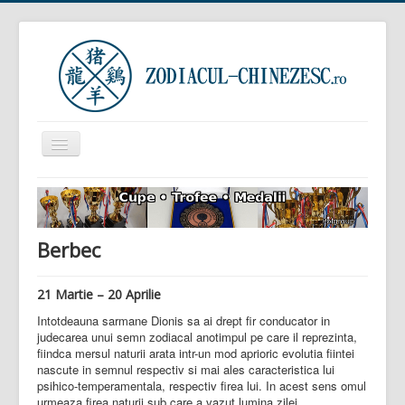
Comută
navigarea
Prima pagină
Zodiacul Chinezesc
Berbec
Zodiacul European
Horoscop zilnic
21 Martie – 20 Aprilie
Zodiacul Arboricol
Intotdeauna sarmane Dionis sa ai drept fir conducator in
judecarea unui semn zodiacal anotimpul pe care il reprezinta,
Semnificația viselor
fiindca mersul naturii arata intr-un mod aprioric evolutia fiintei
nascute in semnul respectiv si mai ales caracteristica lui
Sunteți aici:
Acasă
Zodiacul European
Berbec
psihico-temperamentala, respectiv firea lui. In acest sens omul
urmeaza firea naturii sub care a vazut lumina zilei.