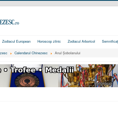
Zodiacul European
Horoscop zilnic
Zodiacul Arboricol
Semnificaț
ezesc
Calendarul Chinezesc
Anul Șobolanului