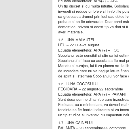
Ecuatia elementelor: APA(+) + APA
Un tip discret si cu multa intuitie. Sobola
inveseli si reduce umbrele si inhibitiile p
sa greseasca drumul prin idei sau obiective
probate si sa fie adevarate. Doar cand est
domestica, privata si acest tip va dori si i
averi materiale.
1.5.LUNA MAIMUTEI
LEU – 22 iulie-21 august
Ecuatia elementelor: APA (+) + FOC
Sobolanul este sensibil si stie sa isi esti
Sobolanului si face ca acesta sa fie mai p
Mandru si curajos, lui ii va placea sa fie 
de incredere care nu va neglija latura finan
de spirit si istetimea Sobolanului vor face
1.6. LUNA COCOSULUI
FECIOARA – 22 august-22 septembrie
Ecuatia elementelor: APA (+) + PAMANT
Sunt doua semne dinamice care inzestreaza 
Fecioara, cu o minte clara, va deveni mai
tendinta sa fie foarte indiscreta si va inc
un tip studios si inventiv, cu capacitati n
1.7.LUNA CAINELUI
BALANTA – 23 septembrie-22 octombrie