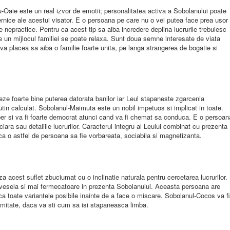
nu-Oaie este un real izvor de emotii; personalitatea activa a Sobolanului poate
uternice ale acestui visator. E o persoana pe care nu o vei putea face prea usor
 nepractice. Pentru ca acest tip sa aiba incredere deplina lucrurile trebuiesc
e un mijlocul familiei se poate relaxa. Sunt doua semne interesate de viata
i va placea sa aiba o familie foarte unita, pe langa strangerea de bogatie si
meze foarte bine puterea datorata banilor iar Leul stapaneste zgarcenia
utin calculat. Sobolanul-Maimuta este un nobil impetuos si implicat in toate.
liber si va fi foarte democrat atunci cand va fi chemat sa conduca. E o persoan
ciara sau detaliile lucrurilor. Caracterul integru al Leului combinat cu prezenta
 ca o astfel de persoana sa fie vorbareata, sociabila si magnetizanta.
acest suflet zbuciumat cu o inclinatie naturala pentru cercetarea lucrurilor.
 vesela si mai fermecatoare in prezenta Sobolanului. Aceasta persoana are
erca toate variantele posibile inainte de a face o miscare. Sobolanul-Cocos va fi
elimitate, daca va sti cum sa isi stapaneasca limba.