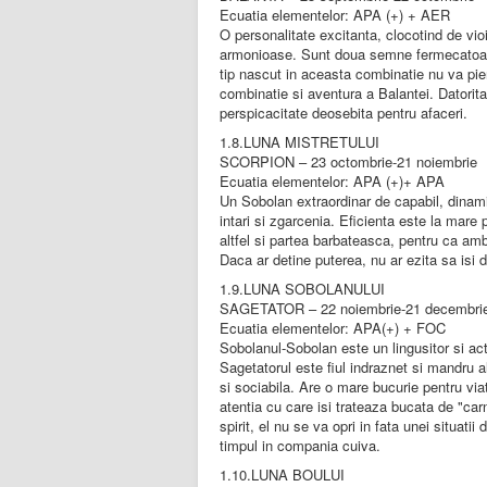
Ecuatia elementelor: APA (+) + AER
O personalitate excitanta, clocotind de vio
armonioase. Sunt doua semne fermecatoare. S
tip nascut in aceasta combinatie nu va pi
combinatie si aventura a Balantei. Datorita
perspicacitate deosebita pentru afaceri.
1.8.LUNA MISTRETULUI
SCORPION – 23 octombrie-21 noiembrie
Ecuatia elementelor: APA (+)+ APA
Un Sobolan extraordinar de capabil, dinamic 
intari si zgarcenia. Eficienta este la mare 
altfel si partea barbateasca, pentru ca am
Daca ar detine puterea, nu ar ezita sa isi d
1.9.LUNA SOBOLANULUI
SAGETATOR – 22 noiembrie-21 decembri
Ecuatia elementelor: APA(+) + FOC
Sobolanul-Sobolan este un lingusitor si ac
Sagetatorul este fiul indraznet si mandru a
si sociabila. Are o mare bucurie pentru via
atentia cu care isi trateaza bucata de "car
spirit, el nu se va opri in fata unei situat
timpul in compania cuiva.
1.10.LUNA BOULUI