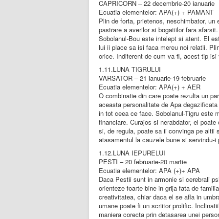
CAPRICORN – 22 decembrie-20 ianuarie
Ecuatia elementelor: APA(+) + PAMANT
Plin de forta, prietenos, neschimbator, un
pastrare a averilor si bogatiilor fara sfars
Sobolanul-Bou este intelept si atent. El es
lui ii place sa isi faca mereu noi relatii. 
orice. Indiferent de cum va fi, acest tip is
1.11.LUNA TIGRULUI
VARSATOR – 21 ianuarie-19 februarie
Ecuatia elementelor: APA(+) + AER
O combinatie din care poate rezulta un par
aceasta personalitate de Apa degazificata 
in tot ceea ce face. Sobolanul-Tigru este ma
financiare. Curajos si nerabdator, el poate 
si, de regula, poate sa ii convinga pe alt
atasamentul la cauzele bune si servindu-i p
1.12.LUNA IEPURELUI
PESTI – 20 februarie-20 martie
Ecuatia elementelor: APA (+)+ APA
Daca Pestii sunt in armonie si cerebrali ps
orienteze foarte bine in grija fata de famil
creativitatea, chiar daca el se afla in umbr
umane poate fi un scriitor prolific. Inclina
maniera corecta prin detasarea unei persona