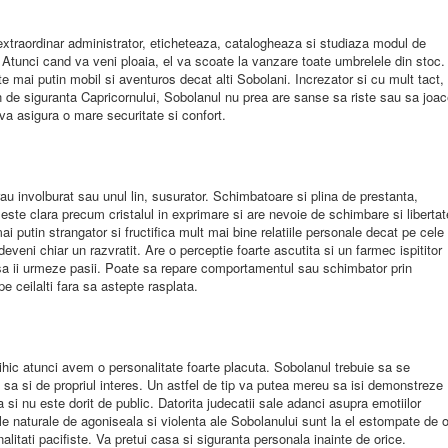
 extraordinar administrator, eticheteaza, catalogheaza si studiaza modul de
it. Atunci cand va veni ploaia, el va scoate la vanzare toate umbrelele din stoc.
te mai putin mobil si aventuros decat alti Sobolani. Increzator si cu mult tact,
Plin de siguranta Capricornului, Sobolanul nu prea are sanse sa riste sau sa joa
i va asigura o mare securitate si confort.
au involburat sau unul lin, susurator. Schimbatoare si plina de prestanta,
este clara precum cristalul in exprimare si are nevoie de schimbare si libertat
i putin strangator si fructifica mult mai bine relatiile personale decat pe cele
deveni chiar un razvratit. Are o perceptie foarte ascutita si un farmec ispititor
ii sa ii urmeze pasii. Poate sa repare comportamentul sau schimbator prin
e ceilalti fara sa astepte rasplata.
ihic atunci avem o personalitate foarte placuta. Sobolanul trebuie sa se
ia sa si de propriul interes. Un astfel de tip va putea mereu sa isi demonstreze
a si nu este dorit de public. Datorita judecatii sale adanci asupra emotiilor
tiile naturale de agoniseala si violenta ale Sobolanului sunt la el estompate de 
litati pacifiste. Va pretui casa si siguranta personala inainte de orice.