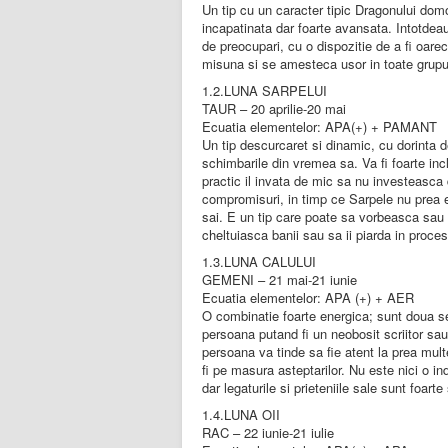
Un tip cu un caracter tipic Dragonului dom
incapatinata dar foarte avansata. Intotdeaun
de preocupari, cu o dispozitie de a fi oare
misuna si se amesteca usor in toate grupuril
1.2.LUNA SARPELUI
TAUR – 20 aprilie-20 mai
Ecuatia elementelor: APA(+) + PAMANT
Un tip descurcaret si dinamic, cu dorinta d
schimbarile din vremea sa. Va fi foarte incli
practic il invata de mic sa nu investeasca 
compromisuri, in timp ce Sarpele nu prea es
sai. E un tip care poate sa vorbeasca sau s
cheltuiasca banii sau sa ii piarda in pro
1.3.LUNA CALULUI
GEMENI – 21 mai-21 iunie
Ecuatia elementelor: APA (+) + AER
O combinatie foarte energica; sunt doua s
persoana putand fi un neobosit scriitor sa
persoana va tinde sa fie atent la prea multe
fi pe masura asteptarilor. Nu este nici o in
dar legaturile si prieteniile sale sunt foar
1.4.LUNA OII
RAC – 22 iunie-21 iulie