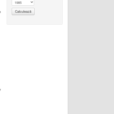
Calculează
n
r