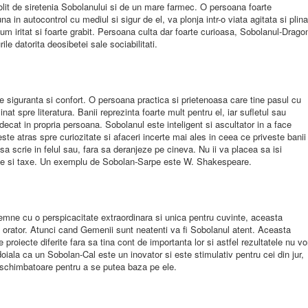
olit de siretenia Sobolanului si de un mare farmec. O persoana foarte
a in autocontrol cu mediul si sigur de el, va plonja intr-o viata agitata si plina
cum iritat si foarte grabit. Persoana culta dar foarte curioasa, Sobolanul-Drago
e datorita deosibetei sale sociabilitati.
e siguranta si confort. O persoana practica si prietenoasa care tine pasul cu
nat spre literatura. Banii reprezinta foarte mult pentru el, iar sufletul sau
decat in propria persoana. Sobolanul este inteligent si ascultator in a face
te atras spre curiozitate si afaceri incerte mai ales in ceea ce priveste banii
a scrie in felul sau, fara sa deranjeze pe cineva. Nu ii va placea sa isi
cese si taxe. Un exemplu de Sobolan-Sarpe este W. Shakespeare.
emne cu o perspicacitate extraordinara si unica pentru cuvinte, aceasta
u orator. Atunci cand Gemenii sunt neatenti va fi Sobolanul atent. Aceasta
 proiecte diferite fara sa tina cont de importanta lor si astfel rezultatele nu vo
doiala ca un Sobolan-Cal este un inovator si este stimulativ pentru cei din jur,
te schimbatoare pentru a se putea baza pe ele.