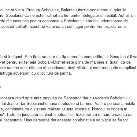
iciune si viata. Precum Sobolanul, Balanta iubeste societatea si relatiile
obolanul-Caine este inclinat sa fie foarte intelegator si flexibil. Astfel, un
erde din pasiunea pentru economie a Sobolanului sau din indemanarea de
 acestor calitati, acest tip va avea un ochi ager pentru frumos, dar cu o
si intrigant. Prin firea sa este un tip mereu in competitie, iar Scorpionul ii v
pret pentru el; femeia Sobolan-Mistret este plina de maniere si ticuri, ca de
bele semne sunt eficace si laborioase, desi Mistretul este mai putin complicat
istruga adversarii cu o lovitura de penita.
e
tioneaza rapid spre tinta propusa de Sagetator, dar cu vederile Sobolanului.
l lui Jupiter, iar Sobolanul emana stralucire si farmec. Va fi o persoana nobila
ta, combinata cu o viziune realista asupra acesteia. Norocul ei consta in
ne". Este un judecator luminat al situatiilor. Inzestrat cu o mare prezenta de
ii de necesitate. Unei persoane din aceasta combinatie ii va place sa fie tot