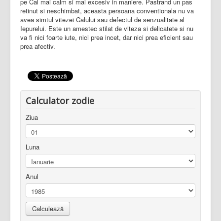
pe Cal mai calm si mai excesiv in maniere. Pastrand un pas
retinut si neschimbat, aceasta persoana conventionala nu va
avea simtul vitezei Calului sau defectul de senzualitate al
Iepurelui. Este un amestec stilat de viteza si delicatete si nu
va fi nici foarte iute, nici prea incet, dar nici prea eficient sau
prea afectiv.
Calculator zodie
Ziua
Luna
Anul
Calculează