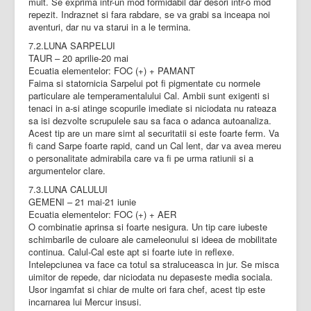
mult. Se exprima intr-un mod formidabil dar desori intr-o mod
repezit. Indraznet si fara rabdare, se va grabi sa inceapa noi
aventuri, dar nu va starui in a le termina.
7.2.LUNA SARPELUI
TAUR – 20 aprilie-20 mai
Ecuatia elementelor: FOC (+) + PAMANT
Faima si statornicia Sarpelui pot fi pigmentate cu normele
particulare ale temperamentalului Cal. Ambii sunt exigenti si
tenaci in a-si atinge scopurile imediate si niciodata nu rateaza
sa isi dezvolte scrupulele sau sa faca o adanca autoanaliza.
Acest tip are un mare simt al securitatii si este foarte ferm. Va
fi cand Sarpe foarte rapid, cand un Cal lent, dar va avea mereu
o personalitate admirabila care va fi pe urma ratiunii si a
argumentelor clare.
7.3.LUNA CALULUI
GEMENI – 21 mai-21 iunie
Ecuatia elementelor: FOC (+) + AER
O combinatie aprinsa si foarte nesigura. Un tip care iubeste
schimbarile de culoare ale cameleonului si ideea de mobilitate
continua. Calul-Cal este apt si foarte iute in reflexe.
Intelepciunea va face ca totul sa straluceasca in jur. Se misca
uimitor de repede, dar niciodata nu depaseste media sociala.
Usor ingamfat si chiar de multe ori fara chef, acest tip este
incarnarea lui Mercur insusi.