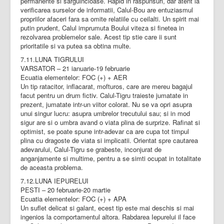
permanente si sarguincioase. Rapid in raspunsuri, dar atent la
verificarea surselor de informatii, Calul-Bou are entuziasmul
propriilor afaceri fara sa omite relatiile cu ceilalti. Un spirit mai
putin prudent, Calul imprumuta Boului viteza si finetea in
rezolvarea problemelor sale. Acest tip stie care ii sunt
prioritatile si va putea sa obtina multe.
7.11.LUNA TIGRULUI
VARSATOR – 21 ianuarie-19 februarie
Ecuatia elementelor: FOC (+) + AER
Un tip ratacitor, inflacarat, mofturos, care are mereu bagajul
facut pentru un drum fictiv. Calul-Tigru traieste jumatate in
prezent, jumatate intr-un viitor colorat. Nu se va opri asupra
unui singur lucru: asupra umbrelor trecutului sau; si in mod
sigur are si o umbra avand o viata plina de surprize. Rafinat si
optimist, se poate spune intr-adevar ca are cupa tot timpul
plina cu dragoste de viata si implicatii. Orientat spre cautarea
adevarului, Calul-Tigru se grabeste, inconjurat de
anganjamente si multime, pentru a se simti ocupat in totalitate
de aceasta problema.
7.12.LUNA IEPURELUI
PESTI – 20 februarie-20 martie
Ecuatia elementelor: FOC (+) + APA
Un suflet delicat si galant, ecest tip este mai deschis si mai
ingenios la comportamentul altora. Rabdarea Iepurelui il face