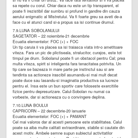
sa repete cu corul. Chiar daca nu este un tip transparent, el
poate fi irezistibil dar sumbru si profund in gandire din cauza
aerului enigmatic al Mistretului. Va fi foarte greu sa aveti de-a
face cu el atunci cand si-a propus sa isi continue drumul.
7.9.LUNA SOBOLANULUI
SAGETATOR – 22 noiembrie-21 decembrie
Ecuatia elementelor: FOC (+) + FOC
Un tip caruia ii va placea sa isi traiasca viata intr-o ametitoare
viteza. Fara un pic de plictiseala, stralucitor, curajos, este tot
timpul pe drum. Sobolanul poate fi un obstacol pentru Cal; prea
multa viteza, spirit si inteligenta fara tenacitatea potrivita. Un
tip care se bazeaza in mare parte pe instinctul sau si are
tendinta sa actioneze irascibil asumandu-si mai mult decat
poate duce sau lasandu-si imaginatia productiva sa lucreze
pentru el. Insa este un bun sportiv care foloseste exercitiile
fizice pentru depresurizare. Calul-Sobolan nu numai ca
vorbeste, dar si actioneaza cu o convingere deplina.
7.10.LUNA BOULUI
CAPRICORN – 22 decembrie-20 ianuarie
Ecuatia elementelor: FOC (+) + PAMANT
Cel mai valoros dar al acesti persoane este stabilitatea. Calul
poate sa aiba multe calitati extraordinare, stabile si cautate din
acest motiv. Ambele semne supun subiectul activitatilor