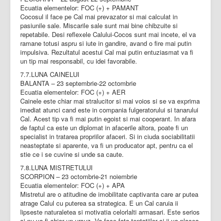
Ecuatia elementelor: FOC (+) + PAMANT
Cocosul il face pe Cal mai prevazator si mai calculat in
pasiunile sale. Miscarile sale sunt mai bine chibzuite si
repetabile. Desi reflexele Calului-Cocos sunt mai incete, el va
ramane totusi aspru si iute in gandire, avand o fire mai putin
impulsiva. Rezultatul acestui Cal mai putin entuziasmat va fi
un tip mai responsabil, cu idei favorabile.
7.7.LUNA CAINELUI
BALANTA – 23 septembrie-22 octombrie
Ecuatia elementelor: FOC (+) + AER
Cainele este chiar mai stralucitor si mai voios si se va exprima
imediat atunci cand este in compania fulgeratorului si tanarului
Cal. Acest tip va fi mai putin egoist si mai cooperant. In afara
de faptul ca este un diplomat in afacerile altora, poate fi un
specialist in tratarea propriilor afaceri. Si in ciuda sociabilitatii
neasteptate si aparente, va fi un producator apt, pentru ca el
stie ce i se cuvine si unde sa caute.
7.8.LUNA MISTRETULUI
SCORPION – 23 octombrie-21 noiembrie
Ecuatia elementelor: FOC (+) + APA
Mistretul are o atitudine de imobilitate captivanta care ar putea
atrage Calul cu puterea sa strategica. E un Cal caruia ii
lipseste naturaletea si motivatia celorlalti armasari. Este serios
si nu va fi chiar un ursuz. Va face fata tentatiilor si ii va placea