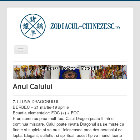
Comută
navigarea
Prima pagină
Zodiacul Chinezesc
Anul Calului
Zodiacul European
Horoscop zilnic
7.1.LUNA DRAGONULUI
BERBEC – 21 martie-19 aprilie
Zodiacul Arboricol
Ecuatia elementelor: FOC (+) + FOC
Semnificația viselor
E un semn cu prea mult foc. Calul-Dragon poate fi intr-o
continua miscare. Calul poate invata Dragonul sa se miste cu
finete si suplete si sa nu-si foloseasca prea des arsenalul de
Sunteți aici:
Acasă
Zodiacul Chinezesc
lupta. Elegant, sufletist si spiritual, acest tip va munci foarte
Calendarul Chinezesc
Anul Calului