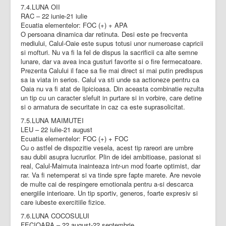
7.4.LUNA OII
RAC – 22 iunie-21 iulie
Ecuatia elementelor: FOC (+) + APA
O persoana dinamica dar retinuta. Desi este pe frecventa
mediului, Calul-Oaie este supus totusi unor numeroase capricii
si mofturi. Nu va fi la fel de dispus la sacrificii ca alte semne
lunare, dar va avea inca gusturi favorite si o fire fermecatoare.
Prezenta Calului il face sa fie mai direct si mai putin predispus
sa ia viata in serios. Calul va sti unde sa actioneze pentru ca
Oaia nu va fi atat de lipicioasa. Din aceasta combinatie rezulta
un tip cu un caracter slefuit in purtare si in vorbire, care detine
si o armatura de securitate in caz ca este suprasolicitat.
7.5.LUNA MAIMUTEI
LEU – 22 iulie-21 august
Ecuatia elementelor: FOC (+) + FOC
Cu o astfel de dispozitie vesela, acest tip rareori are umbre
sau dubii asupra lucrurilor. Plin de idei ambitioase, pasionat si
real, Calul-Maimuta inainteaza intr-un mod foarte optimist, dar
rar. Va fi netemperat si va tinde spre fapte marete. Are nevoie
de multe cai de respingere emotionala pentru a-si descarca
energiile interioare. Un tip sportiv, generos, foarte expresiv si
care iubeste exercitiile fizice.
7.6.LUNA COCOSULUI
FECIOARA – 22 august-22 septembrie