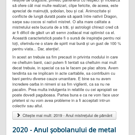
să ofere cât mai multe realizari, clipe fericite, de aceea, este
apreciat de maimuţă, şobolan, bou şi cal. Animozitate şi
conflicte de lungă durată poate să apară între nativii Dragon,
sarpe sau cocos si nativii mistret. O alta mare calitate a
mistretului este bucuria de a trăi, şi astrologii chinezi cred că
ar fi dificil de găsit un alt semn zodiacal mai optimist ca el.
Această caracteristică poate fi o sursă de inspiraţie pentru noi
toţi, oferindu-ne o stare de spirit mai bună şi un gust de 100 %
pentru viata... Dar, atenţie!.
In acest an trebuie sa fim precauti in privinta modului in care
ne cheltuim banii, caci putem fi tentati sa cheltuim mai mult
decat trebuie, in special ca sa le facem pe plac altora. Avem
tendinta sa ne implicam in acte caritabile, sa contribuim cu
bani pentru diverse cauze umanitare. E bine sa nu avem
incredere oarba in nimeni si sa fim vigilenti, ca sa nu ne
pacalim. Prea multa indulgenta in relatiile cu cei apropiati se
poate dovedi paguboasa. Partea buna e ca ne vom face usor
prieteni si nu vom avea probleme in a fi acceptati intr-un
colectiv sau altul.
Citește mai mult: 2019 - Anul mistrețului de pământ
2020 - Anul șobolanului de metal