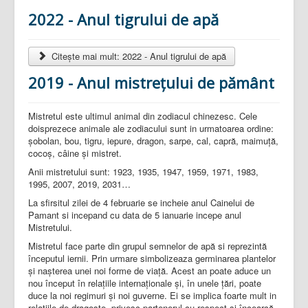
2022 - Anul tigrului de apă
Citește mai mult: 2022 - Anul tigrului de apă
2019 - Anul mistrețului de pământ
Mistretul este ultimul animal din zodiacul chinezesc. Cele
doisprezece animale ale zodiacului sunt in urmatoarea ordine:
şobolan, bou, tigru, iepure, dragon, sarpe, cal, capră, maimuţă,
cocoş, câine şi mistret.
Anii mistretului sunt: 1923, 1935, 1947, 1959, 1971, 1983,
1995, 2007, 2019, 2031…
La sfirsitul zilei de 4 februarie se incheie anul Cainelui de
Pamant si incepand cu data de 5 ianuarie incepe anul
Mistretului.
Mistretul face parte din grupul semnelor de apă si reprezintă
începutul iernii. Prin urmare simbolizeaza germinarea plantelor
şi naşterea unei noi forme de viaţă. Acest an poate aduce un
nou început în relaţiile internaţionale şi, în unele ţări, poate
duce la noi regimuri şi noi guverne. Ei se implica foarte mult in
relaţiile de dragoste, privesc partenerul cu respect şi încearcă