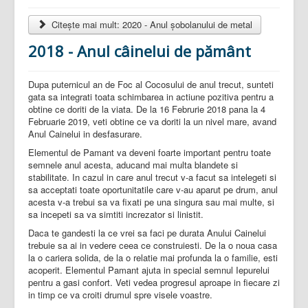
Citește mai mult: 2020 - Anul șobolanului de metal
2018 - Anul câinelui de pământ
Dupa puternicul an de Foc al Cocosului de anul trecut, sunteti
gata sa integrati toata schimbarea in actiune pozitiva pentru a
obtine ce doriti de la viata. De la 16 Februrie 2018 pana la 4
Februarie 2019, veti obtine ce va doriti la un nivel mare, avand
Anul Cainelui in desfasurare.
Elementul de Pamant va deveni foarte important pentru toate
semnele anul acesta, aducand mai multa blandete si
stabilitate. In cazul in care anul trecut v-a facut sa intelegeti si
sa acceptati toate oportunitatile care v-au aparut pe drum, anul
acesta v-a trebui sa va fixati pe una singura sau mai multe, si
sa incepeti sa va simtiti increzator si linistit.
Daca te gandesti la ce vrei sa faci pe durata Anului Cainelui
trebuie sa ai in vedere ceea ce construiesti. De la o noua casa
la o cariera solida, de la o relatie mai profunda la o familie, esti
acoperit. Elementul Pamant ajuta in special semnul Iepurelui
pentru a gasi confort. Veti vedea progresul aproape in fiecare zi
in timp ce va croiti drumul spre visele voastre.