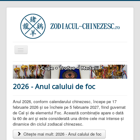
Comută
navigarea
Prima pagină
Zodiacul Chinezesc
2026 - Anul calului de foc
Zodiacul European
Horoscop zilnic
Anul 2026, conform calendarului chinezesc, începe pe 17
februarie 2026 și se încheie pe 5 februarie 2027, fiind guvernat
Zodiacul Arboricol
de Cal și de elementul Foc. Această combinație apare o dată
Semnificația viselor
la 60 de ani și este considerată una dintre cele mai intense și
dinamice din ciclul zodiacal chinezesc.
Sunteți aici:
Acasă
Zodiacul Chinezesc
Citește mai mult: 2026 - Anul calului de foc
Zodiacul pe ani