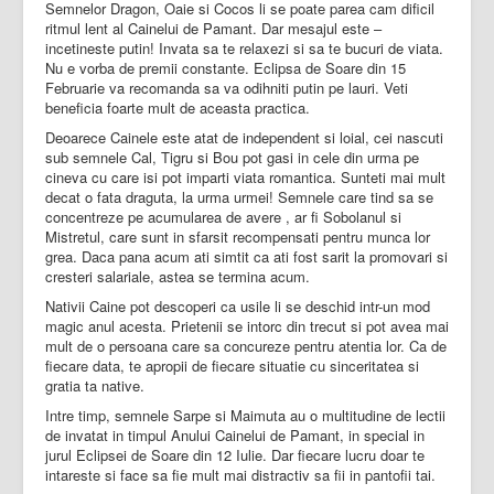
Semnelor Dragon, Oaie si Cocos li se poate parea cam dificil
ritmul lent al Cainelui de Pamant. Dar mesajul este –
incetineste putin! Invata sa te relaxezi si sa te bucuri de viata.
Nu e vorba de premii constante. Eclipsa de Soare din 15
Februarie va recomanda sa va odihniti putin pe lauri. Veti
beneficia foarte mult de aceasta practica.
Deoarece Cainele este atat de independent si loial, cei nascuti
sub semnele Cal, Tigru si Bou pot gasi in cele din urma pe
cineva cu care isi pot imparti viata romantica. Sunteti mai mult
decat o fata draguta, la urma urmei! Semnele care tind sa se
concentreze pe acumularea de avere , ar fi Sobolanul si
Mistretul, care sunt in sfarsit recompensati pentru munca lor
grea. Daca pana acum ati simtit ca ati fost sarit la promovari si
cresteri salariale, astea se termina acum.
Nativii Caine pot descoperi ca usile li se deschid intr-un mod
magic anul acesta. Prietenii se intorc din trecut si pot avea mai
mult de o persoana care sa concureze pentru atentia lor. Ca de
fiecare data, te apropii de fiecare situatie cu sinceritatea si
gratia ta native.
Intre timp, semnele Sarpe si Maimuta au o multitudine de lectii
de invatat in timpul Anului Cainelui de Pamant, in special in
jurul Eclipsei de Soare din 12 Iulie. Dar fiecare lucru doar te
intareste si face sa fie mult mai distractiv sa fii in pantofii tai.