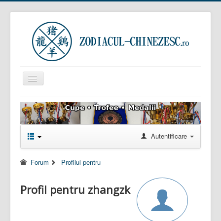
Comută
navigarea
Prima pagină
Zodiacul Chinezesc
Autentificare
Zodiacul European
Horoscop zilnic
Forum
Profilul pentru
Zodiacul Arboricol
Semnificația viselor
Profil pentru zhangzk
Sunteți aici:
Acasă
Forum
Profilul pentru