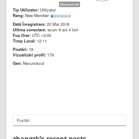
Deconectat
Tip Utilizator:
Utilizator
Rang:
New Member
Dată Înregistrare:
22 Mar 2018
Ultima conectare:
acum 6 ani 4 luni
Fus Orar:
UTC +0:00
Timp Local:
12:11
Postări:
19
Vizualizări profil:
179
Gen:
Necunoscut
Postări
zhangzk's recent posts