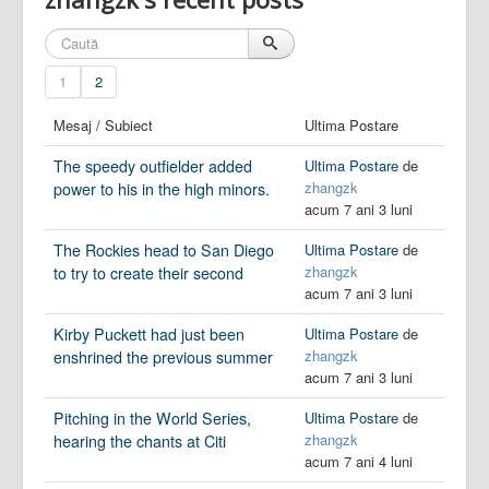
1
2
Mesaj / Subiect
Ultima Postare
The speedy outfielder added
Ultima Postare
de
zhangzk
power to his in the high minors.
acum 7 ani 3 luni
The Rockies head to San Diego
Ultima Postare
de
zhangzk
to try to create their second
acum 7 ani 3 luni
Kirby Puckett had just been
Ultima Postare
de
zhangzk
enshrined the previous summer
acum 7 ani 3 luni
Pitching in the World Series,
Ultima Postare
de
zhangzk
hearing the chants at Citi
acum 7 ani 4 luni