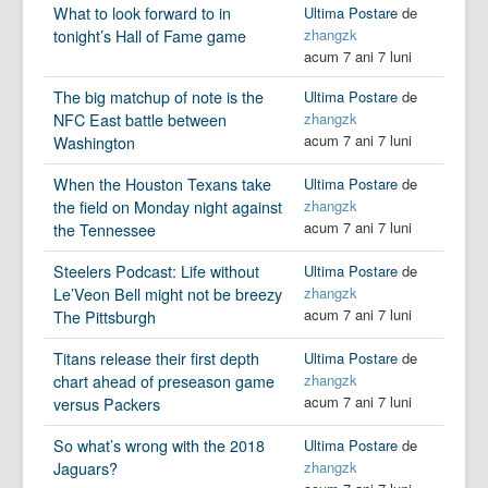
What to look forward to in
Ultima Postare
de
zhangzk
tonight’s Hall of Fame game
acum 7 ani 7 luni
The big matchup of note is the
Ultima Postare
de
zhangzk
NFC East battle between
acum 7 ani 7 luni
Washington
When the Houston Texans take
Ultima Postare
de
zhangzk
the field on Monday night against
acum 7 ani 7 luni
the Tennessee
Steelers Podcast: Life without
Ultima Postare
de
zhangzk
Le’Veon Bell might not be breezy
acum 7 ani 7 luni
The Pittsburgh
Titans release their first depth
Ultima Postare
de
zhangzk
chart ahead of preseason game
acum 7 ani 7 luni
versus Packers
So what’s wrong with the 2018
Ultima Postare
de
zhangzk
Jaguars?