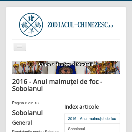
Comută
navigarea
Prima pagină
Zodiacul Chinezesc
2016 - Anul maimuței de foc -
Zodiacul European
Sobolanul
Horoscop zilnic
Zodiacul Arboricol
Pagina 2 din 13
Index articole
Sobolanul
Semnificația viselor
2016 - Anul maimuței de foc
General
Sunteți aici:
Acasă
Zodiacul Chinezesc
Sobolanul
Zodiacul pe ani
2016 - Anul maimuței de foc
Previziunile pentru Sobolan