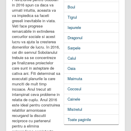
in 2016 spun ca daca va
Boul
urmati intuitia, aceasta va
va impiedica sa faceti
Tigrul
greseli inevitabile in viata.
Veti face progrese
Iepurele
remarcabile in extinderea
cercurilor sociale si acest
Dragonul
lucru va ajuta la cresterea
domeniilor de lucru. In 2016,
Sarpele
cei din semnul Sobolanului
trebuie sa se concentreze
Calul
pe finalizarea proiectelor
care sunt in asteptare de
Oaia
cativa ani. Fiti determinat sa
executati planurile la care
Maimuta
munciti de mult timp
Cocosul
incoace. Anul trecut ati
intampinat ceva probleme in
Cainele
relatia de cuplu. Anul 2016
este ideal pentru construirea
Mistretul
relatiilor armonioase
recurgand la discutii
Toate paginile
reciproce cu partenerul
pentru a elimina