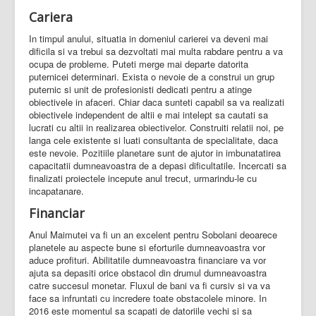
Cariera
In timpul anului, situatia in domeniul carierei va deveni mai
dificila si va trebui sa dezvoltati mai multa rabdare pentru a va
ocupa de probleme. Puteti merge mai departe datorita
puternicei determinari. Exista o nevoie de a construi un grup
puternic si unit de profesionisti dedicati pentru a atinge
obiectivele in afaceri. Chiar daca sunteti capabil sa va realizati
obiectivele independent de altii e mai intelept sa cautati sa
lucrati cu altii in realizarea obiectivelor. Construiti relatii noi, pe
langa cele existente si luati consultanta de specialitate, daca
este nevoie. Pozitiile planetare sunt de ajutor in imbunatatirea
capacitatii dumneavoastra de a depasi dificultatile. Incercati sa
finalizati proiectele incepute anul trecut, urmarindu-le cu
incapatanare.
Financiar
Anul Maimutei va fi un an excelent pentru Sobolani deoarece
planetele au aspecte bune si eforturile dumneavoastra vor
aduce profituri. Abilitatile dumneavoastra financiare va vor
ajuta sa depasiti orice obstacol din drumul dumneavoastra
catre succesul monetar. Fluxul de bani va fi cursiv si va va
face sa infruntati cu incredere toate obstacolele minore. In
2016 este momentul sa scapati de datoriile vechi si sa