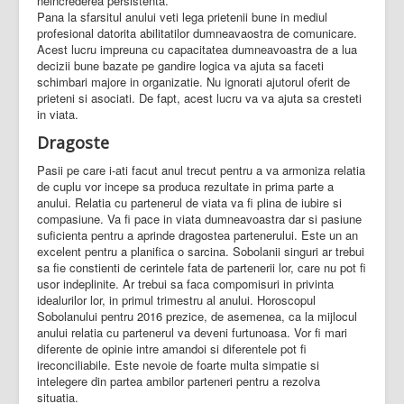
neincrederea persistenta.
Pana la sfarsitul anului veti lega prietenii bune in mediul
profesional datorita abilitatilor dumneavaostra de comunicare.
Acest lucru impreuna cu capacitatea dumneavoastra de a lua
decizii bune bazate pe gandire logica va ajuta sa faceti
schimbari majore in organizatie. Nu ignorati ajutorul oferit de
prieteni si asociati. De fapt, acest lucru va va ajuta sa cresteti
in viata.
Dragoste
Pasii pe care i-ati facut anul trecut pentru a va armoniza relatia
de cuplu vor incepe sa produca rezultate in prima parte a
anului. Relatia cu partenerul de viata va fi plina de iubire si
compasiune. Va fi pace in viata dumneavoastra dar si pasiune
suficienta pentru a aprinde dragostea partenerului. Este un an
excelent pentru a planifica o sarcina. Sobolanii singuri ar trebui
sa fie constienti de cerintele fata de partenerii lor, care nu pot fi
usor indeplinite. Ar trebui sa faca compomisuri in privinta
idealurilor lor, in primul trimestru al anului. Horoscopul
Sobolanului pentru 2016 prezice, de asemenea, ca la mijlocul
anului relatia cu partenerul va deveni furtunoasa. Vor fi mari
diferente de opinie intre amandoi si diferentele pot fi
ireconciliabile. Este nevoie de foarte multa simpatie si
intelegere din partea ambilor parteneri pentru a rezolva
situatia.