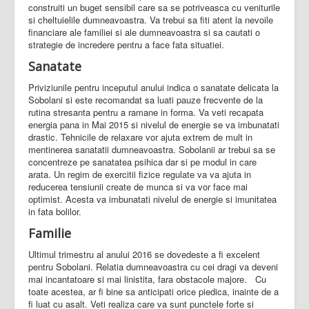
construiti un buget sensibil care sa se potriveasca cu veniturile
si cheltuielile dumneavoastra. Va trebui sa fiti atent la nevoile
financiare ale familiei si ale dumneavoastra si sa cautati o
strategie de incredere pentru a face fata situatiei.
Sanatate
Priviziunile pentru inceputul anului indica o sanatate delicata la
Sobolani si este recomandat sa luati pauze frecvente de la
rutina stresanta pentru a ramane in forma. Va veti recapata
energia pana in Mai 2015 si nivelul de energie se va imbunatati
drastic. Tehnicile de relaxare vor ajuta extrem de mult in
mentinerea sanatatii dumneavoastra. Sobolanii ar trebui sa se
concentreze pe sanatatea psihica dar si pe modul in care
arata. Un regim de exercitii fizice regulate va va ajuta in
reducerea tensiunii create de munca si va vor face mai
optimist. Acesta va imbunatati nivelul de energie si imunitatea
in fata bolilor.
Familie
Ultimul trimestru al anului 2016 se dovedeste a fi excelent
pentru Sobolani. Relatia dumneavoastra cu cei dragi va deveni
mai incantatoare si mai linistita, fara obstacole majore. Cu
toate acestea, ar fi bine sa anticipati orice piedica, inainte de a
fi luat cu asalt. Veti realiza care va sunt punctele forte si