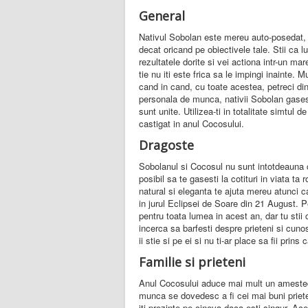
General
Nativul Sobolan este mereu auto-posedat, i
decat oricand pe obiectivele tale. Stii ca l
rezultatele dorite si vei actiona intr-un mare
tie nu iti este frica sa le impingi inainte.
cand in cand, cu toate acestea, petreci di
personala de munca, nativii Sobolan gase
sunt unite. Utilizea-ti in totalitate simtul 
castigat in anul Cocosului.
Dragoste
Sobolanul si Cocosul nu sunt intotdeauna c
posibil sa te gasesti la cotituri in viata ta
natural si eleganta te ajuta mereu atunci c
in jurul Eclipsei de Soare din 21 August. P
pentru toata lumea in acest an, dar tu stii c
incerca sa barfesti despre prieteni si cunosc
ii stie si pe ei si nu ti-ar place sa fii prins 
Familie si prieteni
Anul Cocosului aduce mai mult un amestec
munca se dovedesc a fi cei mai buni priete
iti prezinte pe cineva daca esti singur. Ac