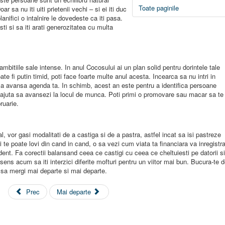
Toate paginile
r sa nu iti uiti prietenii vechi – si ei iti duc
anifici o intalnire le dovedeste ca iti pasa.
sti si sa iti arati generozitatea cu multa
itiile sale intense. In anul Cocosului ai un plan solid pentru dorintele tale
te fi putin timid, poti face foarte multe anul acesta. Incearca sa nu intri in
ru a avansa agenda ta. In schimb, acest an este pentru a identifica persoane
or ajuta sa avansezi la locul de munca. Poti primi o promovare sau macar sa te
ruarie.
l, vor gasi modalitati de a castiga si de a pastra, astfel incat sa isi pastreze
 te poate lovi din cand in cand, o sa vezi cum viata ta financiara va inregistr
udent. Fa corectii balansand ceea ce castigi cu ceea ce cheltuiesti pe datorii si
 sens acum sa iti interzici diferite mofturi pentru un viitor mai bun. Bucura-te 
a sa mergi mai departe si mai departe.
Prec
Mai departe