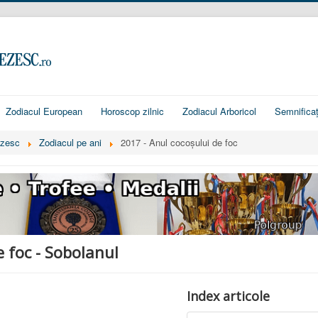
Zodiacul European
Horoscop zilnic
Zodiacul Arboricol
Semnificaț
ezesc
Zodiacul pe ani
2017 - Anul cocoșului de foc
e foc - Sobolanul
Index articole