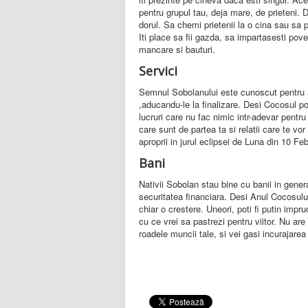
pentru grupul tau, deja mare, de prieteni. Doa
dorul. Sa chemi prietenii la o cina sau sa pl
Iti place sa fii gazda, sa impartasesti pove
mancare si bauturi.
Servici
Semnul Sobolanului este cunoscut pentru amb
,aducandu-le la finalizare. Desi Cocosul poa
lucruri care nu fac nimic intr-adevar pent
care sunt de partea ta si relatii care te v
aproprii in jurul eclipsei de Luna din 10 Feb
Bani
Nativii Sobolan stau bine cu banii in genera
securitatea financiara. Desi Anul Cocosului
chiar o crestere. Uneori, poti fi putin impr
cu ce vrei sa pastrezi pentru viitor. Nu are
roadele muncii tale, si vei gasi incurajare