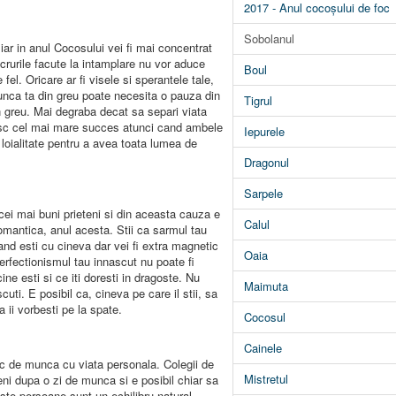
2017 - Anul cocoșului de foc
Sobolanul
ar in anul Cocosului vei fi mai concentrat
ucrurile facute la intamplare nu vor aduce
Boul
 fel. Oricare ar fi visele si sperantele tale,
 Munca ta din greu poate necesita o pauza din
Tigrul
n greu. Mai degraba decat sa separi viata
sc cel mai mare succes atunci cand ambele
Iepurele
de loialitate pentru a avea toata lumea de
Dragonul
Sarpele
ei mai buni prieteni si din aceasta cauza e
Calul
 romantica, anul acesta. Stii ca sarmul tau
and esti cu cineva dar vei fi extra magnetic
Oaia
erfectionismul tau innascut nu poate fi
ine esti si ce iti doresti in dragoste. Nu
Maimuta
uti. E posibil ca, cineva pe care il stii, sa
ca ii vorbesti pe la spate.
Cocosul
Cainele
 de munca cu viata personala. Colegii de
Mistretul
ni dupa o zi de munca si e posibil chiar sa
este persoane sunt un echilibru natural